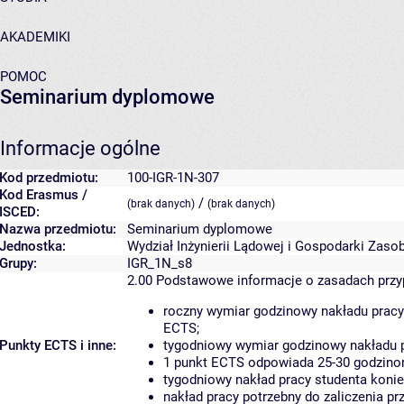
AKADEMIKI
POMOC
Seminarium dyplomowe
Informacje ogólne
Kod przedmiotu:
100-IGR-1N-307
Kod Erasmus /
/
(brak danych)
(brak danych)
ISCED:
Nazwa przedmiotu:
Seminarium dyplomowe
Jednostka:
Wydział Inżynierii Lądowej i Gospodarki Zaso
Grupy:
IGR_1N_s8
2.00
Podstawowe informacje o zasadach prz
roczny wymiar godzinowy nakładu pracy
ECTS;
Punkty ECTS i inne:
tygodniowy wymiar godzinowy nakładu p
1 punkt ECTS odpowiada 25-30 godzinom
tygodniowy nakład pracy studenta konie
nakład pracy potrzebny do zaliczenia p