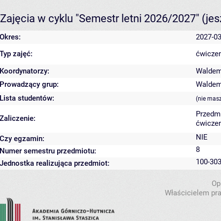
Zajęcia w cyklu "Semestr letni 2026/2027"
(je
Okres:
2027-03
Typ zajęć:
ćwiczen
Koordynatorzy:
Waldem
Prowadzący grup:
Waldem
Lista studentów:
(nie mas
Przedm
Zaliczenie:
ćwiczen
NIE
Czy egzamin:
8
Numer semestru przedmiotu:
100-303
Jednostka realizująca przedmiot:
Op
Właścicielem pra