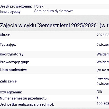
Język prowadzenia:
Polski
Seminarium dyplomowe
Inne atrybuty:
Zajęcia w cyklu "Semestr letni 2025/2026"
(w t
Okres:
2026-03
Typ zajęć:
ćwiczen
Koordynatorzy:
Waldem
Prowadzący grup:
Waldem
Lista studentów:
(nie mas
Przedm
Zaliczenie:
ćwiczen
NIE
Czy egzamin:
8
Numer semestru przedmiotu:
100-303
Jednostka realizująca przedmiot: