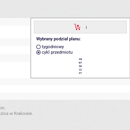
Wybrany podział planu:
tygodniowy
cykl przedmiotu
PN
WT
ŚR
CZ
PT
im.
szica w Krakowie.