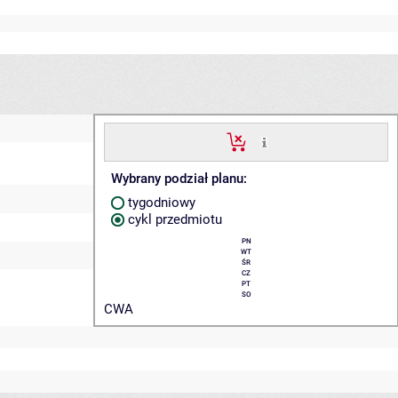
Wybrany podział planu:
tygodniowy
cykl przedmiotu
PN
WT
ŚR
CZ
PT
SO
CWA