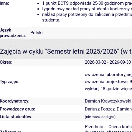
inne:
1 punkt ECTS odpowiada 25-30 godzinom pracy
tygodniowy nakład pracy studenta konieczny 
nakład pracy potrzebny do zaliczenia przedm
studenta.
Język
Polski
prowadzenia:
Zajęcia w cyklu "Semestr letni 2025/2026"
(w t
Okres:
2026-03-02 - 2026-09-30
ćwiczenia laboratoryjne
Typ zajęć:
ćwiczenia projektowe, 
wykład, 18 godzin
więce
Koordynatorzy:
Damian Krawczykowski
Prowadzący grup:
Dariusz Foszcz
,
Damian
Lista studentów:
(nie masz dostępu)
Przedmiot - Ocena koń