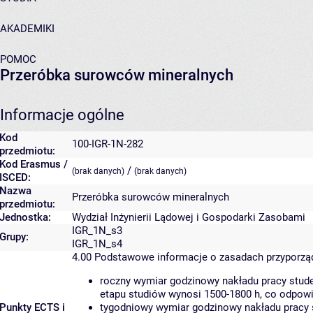
AKADEMIKI
POMOC
Przeróbka surowców mineralnych
Informacje ogólne
Kod
100-IGR-1N-282
przedmiotu:
Kod Erasmus /
/
(brak danych)
(brak danych)
ISCED:
Nazwa
Przeróbka surowców mineralnych
przedmiotu:
Jednostka:
Wydział Inżynierii Lądowej i Gospodarki Zasobami
IGR_1N_s3
Grupy:
IGR_1N_s4
4.00
Podstawowe informacje o zasadach przyporz
roczny wymiar godzinowy nakładu pracy stude
etapu studiów wynosi 1500-1800 h, co odpow
Punkty ECTS i
tygodniowy wymiar godzinowy nakładu pracy 