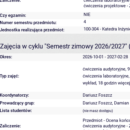
Zaliczenie:
ćwiczenia laboratoryjne
ćwiczenia projektowe - 
NIE
Czy egzamin:
4
Numer semestru przedmiotu:
100-304 - Katedra Inżyn
Jednostka realizująca przedmiot:
Zajęcia w cyklu "Semestr zimowy 2026/2027"
Okres:
2026-10-01 - 2027-02-28
ćwiczenia audytoryjne, 
Typ zajęć:
ćwiczenia laboratoryjne
wykład, 18 godzin
więcej
Koordynatorzy:
Dariusz Foszcz
Prowadzący grup:
Dariusz Foszcz
,
Damian
Lista studentów:
(nie masz dostępu)
Przedmiot - Ocena końc
Zaliczenie:
ćwiczenia audytoryjne - 