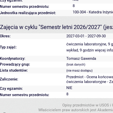
Czy egzamin:
8
Numer semestru przedmiotu:
100-304 - Katedra Inżyn
Jednostka realizująca przedmiot:
Zajęcia w cyklu "Semestr letni 2026/2027"
(je
Okres:
2027-03-01 - 2027-09-30
ćwiczenia laboratoryjne, 9 
Typ zajęć:
wykład, 9 godzin
więcej inf
Koordynatorzy:
Tomasz Gawenda
Prowadzący grup:
(brak danych)
Lista studentów:
(nie masz dostępu)
Przedmiot - Ocena końcowa
Zaliczenie:
ćwiczenia laboratoryjne - Z
NIE
Czy egzamin:
8
Numer semestru przedmiotu:
Opisy przedmiotów w USOS i
Właścicielem praw autorskich jest Akademia