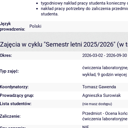
tygodniowy nakład pracy studenta konieczny 
nakład pracy potrzebny do zaliczenia przedm
studenta.
Język
Polski
prowadzenia:
Zajęcia w cyklu "Semestr letni 2025/2026"
(w t
Okres:
2026-03-02 - 2026-09-30
ćwiczenia laboratoryjne
Typ zajęć:
wykład, 9 godzin
więcej
Koordynatorzy:
Tomasz Gawenda
Prowadzący grup:
Agnieszka Surowiak
Lista studentów:
(nie masz dostępu)
Przedmiot - Ocena koń
Zaliczenie:
ćwiczenia laboratoryjne
NIE