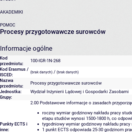
AKADEMIKI
POMOC
Procesy przygotowawcze surowców
Informacje ogólne
Kod
100-IGR-1N-268
przedmiotu:
Kod Erasmus /
/
(brak danych)
(brak danych)
ISCED:
Nazwa
Procesy przygotowawcze surowców
przedmiotu:
Jednostka:
Wydział Inżynierii Lądowej i Gospodarki Zasobami
Grupy:
2.00
Podstawowe informacje o zasadach przyporz
roczny wymiar godzinowy nakładu pracy stude
etapu studiów wynosi 1500-1800 h, co odpow
Punkty ECTS i
tygodniowy wymiar godzinowy nakładu pracy 
inne:
1 punkt ECTS odpowiada 25-30 godzinom pracy