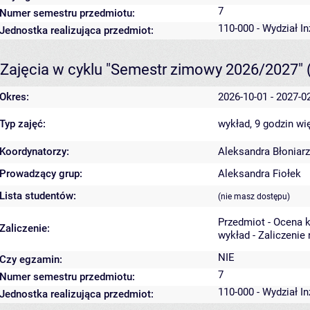
7
Numer semestru przedmiotu:
110-000 - Wydział In
Jednostka realizująca przedmiot:
Zajęcia w cyklu "Semestr zimowy 2026/2027"
Okres:
2026-10-01 - 2027-0
Typ zajęć:
wykład, 9 godzin
wi
Koordynatorzy:
Aleksandra Błoniarz
Prowadzący grup:
Aleksandra Fiołek
Lista studentów:
(nie masz dostępu)
Przedmiot - Ocena 
Zaliczenie:
wykład - Zaliczenie
NIE
Czy egzamin:
7
Numer semestru przedmiotu:
110-000 - Wydział In
Jednostka realizująca przedmiot: