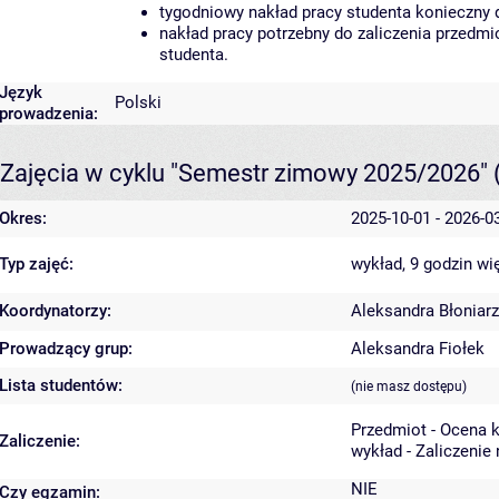
tygodniowy nakład pracy studenta konieczny 
nakład pracy potrzebny do zaliczenia przedm
studenta.
Język
Polski
prowadzenia:
Zajęcia w cyklu "Semestr zimowy 2025/2026"
Okres:
2025-10-01 - 2026-0
Typ zajęć:
wykład, 9 godzin
wi
Koordynatorzy:
Aleksandra Błoniarz
Prowadzący grup:
Aleksandra Fiołek
Lista studentów:
(nie masz dostępu)
Przedmiot - Ocena 
Zaliczenie:
wykład - Zaliczenie
NIE
Czy egzamin: