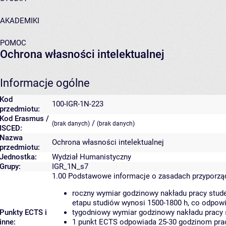
AKADEMIKI
POMOC
Ochrona własności intelektualnej
Informacje ogólne
Kod
100-IGR-1N-223
przedmiotu:
Kod Erasmus /
/
(brak danych)
(brak danych)
ISCED:
Nazwa
Ochrona własności intelektualnej
przedmiotu:
Jednostka:
Wydział Humanistyczny
Grupy:
IGR_1N_s7
1.00
Podstawowe informacje o zasadach przyporz
roczny wymiar godzinowy nakładu pracy stude
etapu studiów wynosi 1500-1800 h, co odpow
Punkty ECTS i
tygodniowy wymiar godzinowy nakładu pracy 
inne:
1 punkt ECTS odpowiada 25-30 godzinom pracy