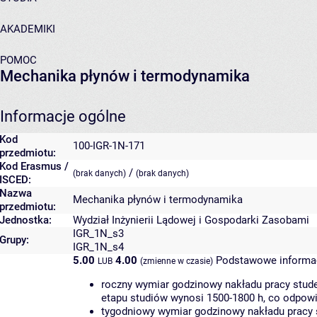
AKADEMIKI
POMOC
Mechanika płynów i termodynamika
Informacje ogólne
Kod
100-IGR-1N-171
przedmiotu:
Kod Erasmus /
/
(brak danych)
(brak danych)
ISCED:
Nazwa
Mechanika płynów i termodynamika
przedmiotu:
Jednostka:
Wydział Inżynierii Lądowej i Gospodarki Zasobami
IGR_1N_s3
Grupy:
IGR_1N_s4
5.00
4.00
Podstawowe informac
LUB
(zmienne w czasie)
roczny wymiar godzinowy nakładu pracy stude
etapu studiów wynosi 1500-1800 h, co odpow
tygodniowy wymiar godzinowy nakładu pracy 