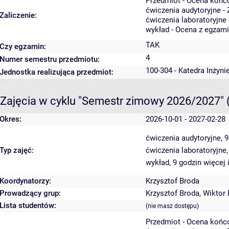
Przedmiot - Ocena końc
ćwiczenia audytoryjne - 
Zaliczenie:
ćwiczenia laboratoryjne 
wykład - Ocena z egzam
TAK
Czy egzamin:
4
Numer semestru przedmiotu:
100-304 - Katedra Inżyni
Jednostka realizująca przedmiot:
Zajęcia w cyklu "Semestr zimowy 2026/2027"
Okres:
2026-10-01 - 2027-02-28
ćwiczenia audytoryjne, 
Typ zajęć:
ćwiczenia laboratoryjne
wykład, 9 godzin
więcej 
Koordynatorzy:
Krzysztof Broda
Prowadzący grup:
Krzysztof Broda
,
Wiktor 
Lista studentów:
(nie masz dostępu)
Przedmiot - Ocena końc