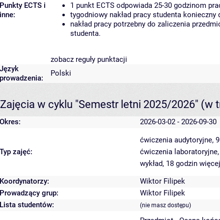
Punkty ECTS i
1 punkt ECTS odpowiada 25-30 godzinom pracy
inne:
tygodniowy nakład pracy studenta konieczny 
nakład pracy potrzebny do zaliczenia przedm
studenta.
zobacz reguły punktacji
Język
Polski
prowadzenia:
Zajęcia w cyklu "Semestr letni 2025/2026"
(w t
Okres:
2026-03-02 - 2026-09-30
ćwiczenia audytoryjne, 
Typ zajęć:
ćwiczenia laboratoryjne
wykład, 18 godzin
więcej
Koordynatorzy:
Wiktor Filipek
Prowadzący grup:
Wiktor Filipek
Lista studentów:
(nie masz dostępu)