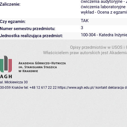
ćwiczenia audytoryjne - 
Zaliczenie:
ćwiczenia laboratoryjne 
wykład - Ocena z egzam
TAK
Czy egzamin:
3
Numer semestru przedmiotu:
100-304 - Katedra Inżyni
Jednostka realizująca przedmiot:
Opisy przedmiotów w USOS i
Właścicielem praw autorskich jest Akademia
al. Mickiewicza 30
30-059 Kraków
tel: +48 12 617 22 22
https://www.agh.edu.pl/
kontakt
deklaracja 