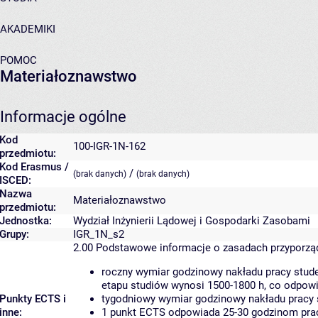
AKADEMIKI
POMOC
Materiałoznawstwo
Informacje ogólne
Kod
100-IGR-1N-162
przedmiotu:
Kod Erasmus /
/
(brak danych)
(brak danych)
ISCED:
Nazwa
Materiałoznawstwo
przedmiotu:
Jednostka:
Wydział Inżynierii Lądowej i Gospodarki Zasobami
Grupy:
IGR_1N_s2
2.00
Podstawowe informacje o zasadach przyporz
roczny wymiar godzinowy nakładu pracy stude
etapu studiów wynosi 1500-1800 h, co odpow
Punkty ECTS i
tygodniowy wymiar godzinowy nakładu pracy 
inne:
1 punkt ECTS odpowiada 25-30 godzinom pracy