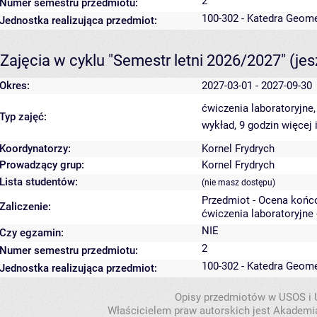
2
Numer semestru przedmiotu:
100-302 - Katedra Geome
Jednostka realizująca przedmiot:
Zajęcia w cyklu "Semestr letni 2026/2027"
(je
Okres:
2027-03-01 - 2027-09-30
ćwiczenia laboratoryjne
Typ zajęć:
wykład, 9 godzin
więcej 
Koordynatorzy:
Kornel Frydrych
Prowadzący grup:
Kornel Frydrych
Lista studentów:
(nie masz dostępu)
Przedmiot - Ocena końc
Zaliczenie:
ćwiczenia laboratoryjne 
NIE
Czy egzamin:
2
Numer semestru przedmiotu:
100-302 - Katedra Geome
Jednostka realizująca przedmiot:
Opisy przedmiotów w USOS i
Właścicielem praw autorskich jest Akademia