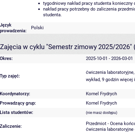
tygodniowy nakład pracy studenta konieczny 
nakład pracy potrzebny do zaliczenia przedm
studenta.
Język
Polski
prowadzenia:
Zajęcia w cyklu "Semestr zimowy 2025/2026"
Okres:
2025-10-01 - 2026-03-01
ćwiczenia laboratoryjne
Typ zajęć:
wykład, 9 godzin
więcej 
Koordynatorzy:
Kornel Frydrych
Prowadzący grup:
Kornel Frydrych
Lista studentów:
(nie masz dostępu)
Przedmiot - Ocena końc
Zaliczenie:
ćwiczenia laboratoryjne 