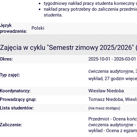
tygodniowy nakład pracy studenta konieczny 
nakład pracy potrzebny do zaliczenia przedm
studenta.
Język
Polski
prowadzenia:
Zajęcia w cyklu "Semestr zimowy 2025/2026"
Okres:
2025-10-01 - 2026-03-01
ćwiczenia audytoryjne,
Typ zajęć:
wykład, 27 godzin
więce
Koordynatorzy:
Wiesław Niedoba
Prowadzący grup:
Tomasz Niedoba
,
Wiesł
Lista studentów:
(nie masz dostępu)
Przedmiot - Ocena koń
Zaliczenie:
ćwiczenia audytoryjne -
wykład - Ocena z egzam