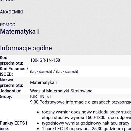
AKADEMIKI
POMOC
Matematyka I
Informacje ogólne
Kod
100-IGR-1N-158
przedmiotu:
Kod Erasmus /
/
(brak danych)
(brak danych)
ISCED:
Nazwa
Matematyka I
przedmiotu:
Jednostka:
Wydział Matematyki Stosowanej
Grupy:
IGR_1N_s1
9.00
Podstawowe informacje o zasadach przyporz
roczny wymiar godzinowy nakładu pracy stude
etapu studiów wynosi 1500-1800 h, co odpow
Punkty ECTS i
tygodniowy wymiar godzinowy nakładu pracy 
inne:
1 punkt ECTS odpowiada 25-30 godzinom pracy