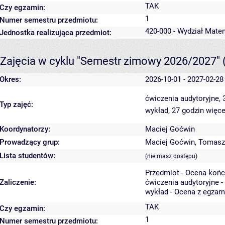
TAK
Czy egzamin:
1
Numer semestru przedmiotu:
420-000 - Wydział Mate
Jednostka realizująca przedmiot:
Zajęcia w cyklu "Semestr zimowy 2026/2027"
Okres:
2026-10-01 - 2027-02-28
ćwiczenia audytoryjne,
Typ zajęć:
wykład, 27 godzin
więce
Koordynatorzy:
Maciej Goćwin
Prowadzący grup:
Maciej Goćwin
,
Tomasz
Lista studentów:
(nie masz dostępu)
Przedmiot - Ocena koń
Zaliczenie:
ćwiczenia audytoryjne -
wykład - Ocena z egzam
TAK
Czy egzamin:
1
Numer semestru przedmiotu: