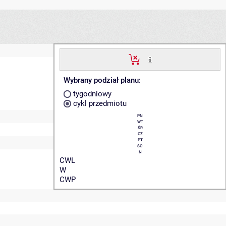
Wybrany podział planu:
tygodniowy
cykl przedmiotu
PN
WT
ŚR
CZ
PT
SO
N
CWL
W
CWP