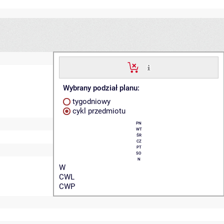
Wybrany podział planu:
tygodniowy
cykl przedmiotu
PN
WT
ŚR
CZ
PT
SO
N
W
CWL
CWP