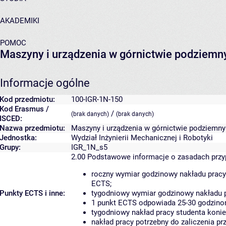
AKADEMIKI
POMOC
Maszyny i urządzenia w górnictwie podziem
Informacje ogólne
Kod przedmiotu:
100-IGR-1N-150
Kod Erasmus /
/
(brak danych)
(brak danych)
ISCED:
Nazwa przedmiotu:
Maszyny i urządzenia w górnictwie podziemn
Jednostka:
Wydział Inżynierii Mechanicznej i Robotyki
Grupy:
IGR_1N_s5
2.00
Podstawowe informacje o zasadach prz
roczny wymiar godzinowy nakładu pracy
ECTS;
Punkty ECTS i inne:
tygodniowy wymiar godzinowy nakładu p
1 punkt ECTS odpowiada 25-30 godzinom
tygodniowy nakład pracy studenta konie
nakład pracy potrzebny do zaliczenia p