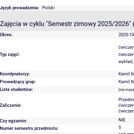
Język prowadzenia:
Polski
Zajęcia w cyklu "Semestr zimowy 2025/2026"
Okres:
2025-10
ćwiczen
Typ zajęć:
ćwiczen
wykład,
Koordynatorzy:
Kamil 
Prowadzący grup:
Kamil 
Lista studentów:
(nie masz
Przedmi
Zaliczenie:
ćwiczen
ćwiczen
NIE
Czy egzamin:
5
Numer semestru przedmiotu: