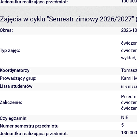
130-000
Jednostka realizująca przedmiot:
Zajęcia w cyklu "Semestr zimowy 2026/2027"
Okres:
2026-10
ćwiczen
Typ zajęć:
ćwiczen
wykład,
Koordynatorzy:
Tomasz
Prowadzący grup:
Kamil 
Lista studentów:
(nie masz
Przedmi
Zaliczenie:
ćwiczen
ćwiczen
NIE
Czy egzamin:
5
Numer semestru przedmiotu:
130-000
Jednostka realizująca przedmiot: