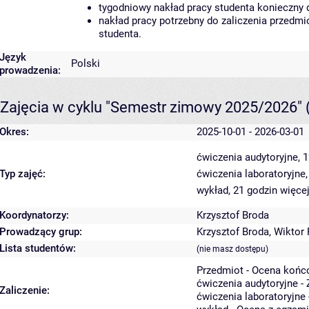
tygodniowy nakład pracy studenta konieczny 
nakład pracy potrzebny do zaliczenia przedm
studenta.
Język
Polski
prowadzenia:
Zajęcia w cyklu "Semestr zimowy 2025/2026"
Okres:
2025-10-01 - 2026-03-01
ćwiczenia audytoryjne, 
Typ zajęć:
ćwiczenia laboratoryjne
wykład, 21 godzin
więcej
Koordynatorzy:
Krzysztof Broda
Prowadzący grup:
Krzysztof Broda
,
Wiktor 
Lista studentów:
(nie masz dostępu)
Przedmiot - Ocena końc
ćwiczenia audytoryjne - 
Zaliczenie:
ćwiczenia laboratoryjne 