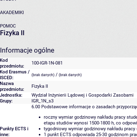
AKADEMIKI
POMOC
Fizyka II
Informacje ogólne
Kod
100-IGR-1N-081
przedmiotu:
Kod Erasmus /
/
(brak danych)
(brak danych)
ISCED:
Nazwa
Fizyka II
przedmiotu:
Jednostka:
Wydział Inżynierii Lądowej i Gospodarki Zasobami
Grupy:
IGR_1N_s3
6.00
Podstawowe informacje o zasadach przyporz
roczny wymiar godzinowy nakładu pracy stude
etapu studiów wynosi 1500-1800 h, co odpow
Punkty ECTS i
tygodniowy wymiar godzinowy nakładu pracy 
inne:
1 punkt ECTS odpowiada 25-30 godzinom pracy