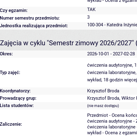
wykład - Ocena z egzam
TAK
Czy egzamin:
3
Numer semestru przedmiotu:
100-304 - Katedra Inżyni
Jednostka realizująca przedmiot:
Zajęcia w cyklu "Semestr zimowy 2026/2027"
Okres:
2026-10-01 - 2027-02-28
ćwiczenia audytoryjne, 
Typ zajęć:
ćwiczenia laboratoryjne
wykład, 18 godzin
więcej
Koordynatorzy:
Krzysztof Broda
Prowadzący grup:
Krzysztof Broda
,
Wiktor 
Lista studentów:
(nie masz dostępu)
Przedmiot - Ocena końc
ćwiczenia audytoryjne - 
Zaliczenie:
ćwiczenia laboratoryjne 
wykład - Ocena z egzam