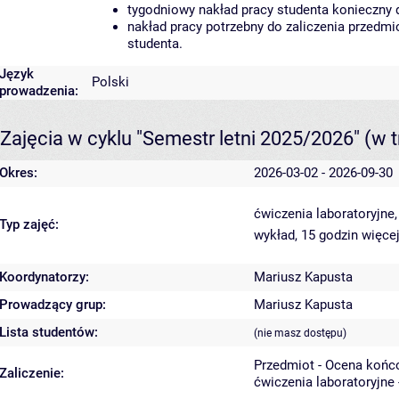
tygodniowy nakład pracy studenta konieczny 
nakład pracy potrzebny do zaliczenia przedm
studenta.
Język
Polski
prowadzenia:
Zajęcia w cyklu "Semestr letni 2025/2026"
(w t
Okres:
2026-03-02 - 2026-09-30
ćwiczenia laboratoryjne
Typ zajęć:
wykład, 15 godzin
więcej
Koordynatorzy:
Mariusz Kapusta
Prowadzący grup:
Mariusz Kapusta
Lista studentów:
(nie masz dostępu)
Przedmiot - Ocena końc
Zaliczenie:
ćwiczenia laboratoryjne 