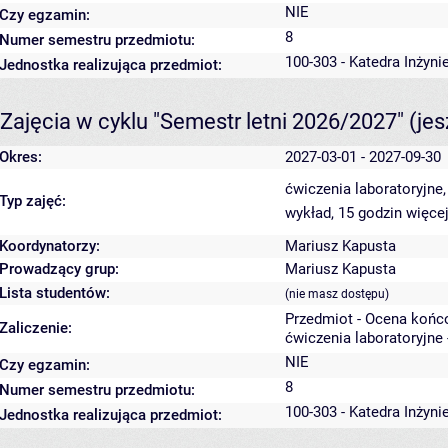
NIE
Czy egzamin:
8
Numer semestru przedmiotu:
100-303 - Katedra Inżyni
Jednostka realizująca przedmiot:
Zajęcia w cyklu "Semestr letni 2026/2027"
(je
Okres:
2027-03-01 - 2027-09-30
ćwiczenia laboratoryjne
Typ zajęć:
wykład, 15 godzin
więcej
Koordynatorzy:
Mariusz Kapusta
Prowadzący grup:
Mariusz Kapusta
Lista studentów:
(nie masz dostępu)
Przedmiot - Ocena końc
Zaliczenie:
ćwiczenia laboratoryjne 
NIE
Czy egzamin:
8
Numer semestru przedmiotu:
100-303 - Katedra Inżyni
Jednostka realizująca przedmiot: