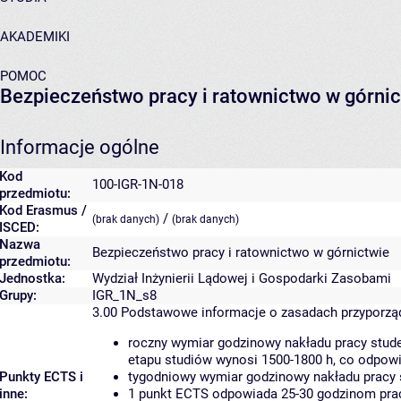
AKADEMIKI
POMOC
Bezpieczeństwo pracy i ratownictwo w górnic
Informacje ogólne
Kod
100-IGR-1N-018
przedmiotu:
Kod Erasmus /
/
(brak danych)
(brak danych)
ISCED:
Nazwa
Bezpieczeństwo pracy i ratownictwo w górnictwie
przedmiotu:
Jednostka:
Wydział Inżynierii Lądowej i Gospodarki Zasobami
Grupy:
IGR_1N_s8
3.00
Podstawowe informacje o zasadach przyporz
roczny wymiar godzinowy nakładu pracy stude
etapu studiów wynosi 1500-1800 h, co odpow
Punkty ECTS i
tygodniowy wymiar godzinowy nakładu pracy 
inne:
1 punkt ECTS odpowiada 25-30 godzinom pracy