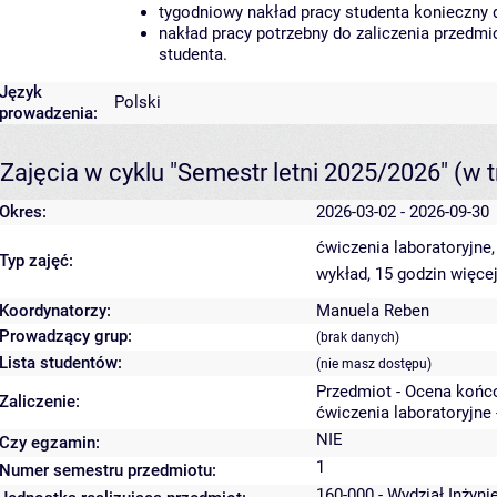
tygodniowy nakład pracy studenta konieczny 
nakład pracy potrzebny do zaliczenia przedm
studenta.
Język
Polski
prowadzenia:
Zajęcia w cyklu "Semestr letni 2025/2026"
(w t
Okres:
2026-03-02 - 2026-09-30
ćwiczenia laboratoryjne
Typ zajęć:
wykład, 15 godzin
więcej
Koordynatorzy:
Manuela Reben
Prowadzący grup:
(brak danych)
Lista studentów:
(nie masz dostępu)
Przedmiot - Ocena końc
Zaliczenie:
ćwiczenia laboratoryjne 
NIE
Czy egzamin:
1
Numer semestru przedmiotu:
160-000 - Wydział Inżyni