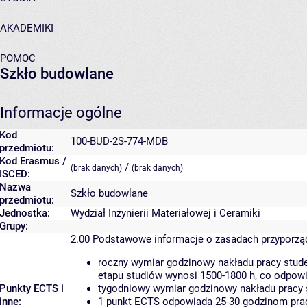
AKADEMIKI
POMOC
Szkło budowlane
Informacje ogólne
Kod
100-BUD-2S-774-MDB
przedmiotu:
Kod Erasmus /
/
(brak danych)
(brak danych)
ISCED:
Nazwa
Szkło budowlane
przedmiotu:
Jednostka:
Wydział Inżynierii Materiałowej i Ceramiki
Grupy:
2.00
Podstawowe informacje o zasadach przyporz
roczny wymiar godzinowy nakładu pracy stude
etapu studiów wynosi 1500-1800 h, co odpow
Punkty ECTS i
tygodniowy wymiar godzinowy nakładu pracy 
inne:
1 punkt ECTS odpowiada 25-30 godzinom pracy