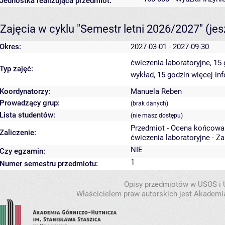
Jednostka realizująca przedmiot:
Zajęcia w cyklu "Semestr letni 2026/2027"
(je
Okres:
2027-03-01 - 2027-09-30
ćwiczenia laboratoryjne, 15
Typ zajęć:
wykład, 15 godzin
więcej in
Koordynatorzy:
Manuela Reben
Prowadzący grup:
(brak danych)
Lista studentów:
(nie masz dostępu)
Przedmiot - Ocena końcowa
Zaliczenie:
ćwiczenia laboratoryjne - Z
NIE
Czy egzamin:
1
Numer semestru przedmiotu:
Opisy przedmiotów w USOS i
Właścicielem praw autorskich jest Akademia