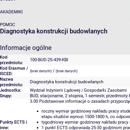
AKADEMIKI
POMOC
Diagnostyka konstrukcji budowlanych
Informacje ogólne
Kod
100-BUD-2S-439-KBI
przedmiotu:
Kod Erasmus /
/
(brak danych)
(brak danych)
ISCED:
Nazwa
Diagnostyka konstrukcji budowlanych
przedmiotu:
Jednostka:
Wydział Inżynierii Lądowej i Gospodarki Zasobami
Grupy:
BUD, stacjonarne, 2 stopnia, 1 semestr, przedmioty 
3.00
Podstawowe informacje o zasadach przyporz
roczny wymiar godzinowy nakładu pracy stude
etapu studiów wynosi 1500-1800 h, co odpow
Punkty ECTS i
tygodniowy wymiar godzinowy nakładu pracy 
inne:
1 punkt ECTS odpowiada 25-30 godzinom pracy