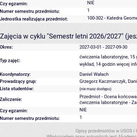
NIE
Czy egzamin:
1
Numer semestru przedmiotu:
100-302 - Katedra Geome
Jednostka realizująca przedmiot:
Zajęcia w cyklu "Semestr letni 2026/2027"
(je
Okres:
2027-03-01 - 2027-09-30
ćwiczenia laboratoryjne, 15
Typ zajęć:
wykład, 14 godzin
więcej in
Koordynatorzy:
Daniel Wałach
Prowadzący grup:
Grzegorz Kaczmarczyk
,
Dani
Lista studentów:
(nie masz dostępu)
Przedmiot - Ocena końcowa
Zaliczenie:
ćwiczenia laboratoryjne - Z
NIE
Czy egzamin:
1
Numer semestru przedmiotu:
Opisy przedmiotów w USOS i
Właścicielem praw autorskich jest Akademia