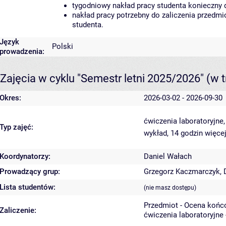
tygodniowy nakład pracy studenta konieczny 
nakład pracy potrzebny do zaliczenia przedm
studenta.
Język
Polski
prowadzenia:
Zajęcia w cyklu "Semestr letni 2025/2026"
(w t
Okres:
2026-03-02 - 2026-09-30
ćwiczenia laboratoryjne
Typ zajęć:
wykład, 14 godzin
więcej
Koordynatorzy:
Daniel Wałach
Prowadzący grup:
Grzegorz Kaczmarczyk
,
Lista studentów:
(nie masz dostępu)
Przedmiot - Ocena końc
Zaliczenie:
ćwiczenia laboratoryjne 