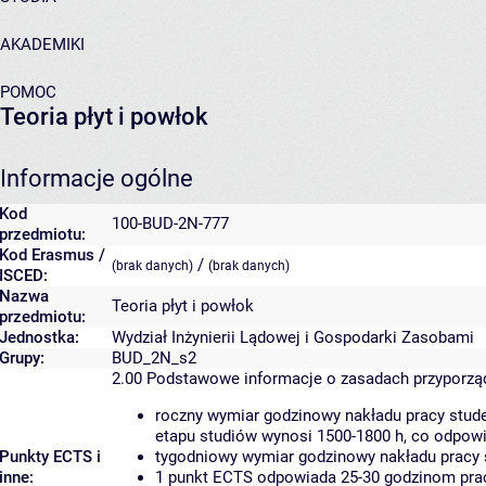
AKADEMIKI
POMOC
Teoria płyt i powłok
Informacje ogólne
Kod
100-BUD-2N-777
przedmiotu:
Kod Erasmus /
/
(brak danych)
(brak danych)
ISCED:
Nazwa
Teoria płyt i powłok
przedmiotu:
Jednostka:
Wydział Inżynierii Lądowej i Gospodarki Zasobami
Grupy:
BUD_2N_s2
2.00
Podstawowe informacje o zasadach przyporz
roczny wymiar godzinowy nakładu pracy stude
etapu studiów wynosi 1500-1800 h, co odpow
Punkty ECTS i
tygodniowy wymiar godzinowy nakładu pracy 
inne:
1 punkt ECTS odpowiada 25-30 godzinom pracy