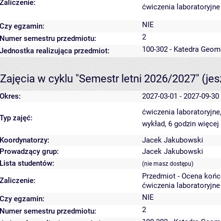
Zaliczenie:
ćwiczenia laboratoryjne
NIE
Czy egzamin:
2
Numer semestru przedmiotu:
100-302 - Katedra Geom
Jednostka realizująca przedmiot:
Zajęcia w cyklu "Semestr letni 2026/2027"
(je
Okres:
2027-03-01 - 2027-09-30
ćwiczenia laboratoryjne
Typ zajęć:
wykład, 6 godzin
więcej
Koordynatorzy:
Jacek Jakubowski
Prowadzący grup:
Jacek Jakubowski
Lista studentów:
(nie masz dostępu)
Przedmiot - Ocena koń
Zaliczenie:
ćwiczenia laboratoryjne
NIE
Czy egzamin:
2
Numer semestru przedmiotu: