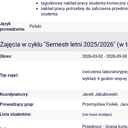
tygodniowy nakład pracy studenta konieczny 
nakład pracy potrzebny do zaliczenia przedm
studenta.
Język
Polski
prowadzenia:
Zajęcia w cyklu "Semestr letni 2025/2026"
(w t
Okres:
2026-03-02 - 2026-09-30
ćwiczenia laboratoryjne
Typ zajęć:
wykład, 6 godzin
więcej
Koordynatorzy:
Jacek Jakubowski
Prowadzący grup:
Przemysław Fiołek
,
Jac
Lista studentów:
(nie masz dostępu)
Przedmiot - Ocena koń