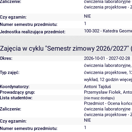
Zaliczenie:
ćwiczenia laboratoryjne 
ćwiczenia projektowe - 
NIE
Czy egzamin:
1
Numer semestru przedmiotu:
100-302 - Katedra Geome
Jednostka realizująca przedmiot:
Zajęcia w cyklu "Semestr zimowy 2026/2027"
Okres:
2026-10-01 - 2027-02-28
ćwiczenia laboratoryjne
Typ zajęć:
ćwiczenia projektowe, 
wykład, 12 godzin
więcej
Koordynatorzy:
Antoni Tajduś
Prowadzący grup:
Przemysław Fiołek
,
Anto
Lista studentów:
(nie masz dostępu)
Przedmiot - Ocena końc
Zaliczenie:
ćwiczenia laboratoryjne 
ćwiczenia projektowe - 
NIE
Czy egzamin:
1
Numer semestru przedmiotu: