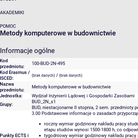
AKADEMIKI
POMOC
Metody komputerowe w budownictwie
Informacje ogólne
Kod
100-BUD-2N-495
przedmiotu:
Kod Erasmus /
/
(brak danych)
(brak danych)
ISCED:
Nazwa
Metody komputerowe w budownictwie
przedmiotu:
Jednostka:
Wydział Inżynierii Lądowej i Gospodarki Zasobami
BUD_2N_s1
Grupy:
BUD, niestacjonarne II stopnia, 2 sem. przedmiot
3.00
Podstawowe informacje o zasadach przyporz
roczny wymiar godzinowy nakładu pracy stude
etapu studiów wynosi 1500-1800 h, co odpow
Punkty ECTS i
tygodniowy wymiar godzinowy nakładu pracy 