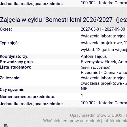
100-302 - Katedra Geome
Jednostka realizująca przedmiot:
Zajęcia w cyklu "Semestr letni 2026/2027"
(je
Okres:
2027-03-01 - 2027-09-30
ćwiczenia laboratoryjne
Typ zajęć:
ćwiczenia projektowe, 
wykład, 12 godzin
więcej
Koordynatorzy:
Antoni Tajduś
Prowadzący grup:
Przemysław Fiołek
,
Anto
Lista studentów:
(nie masz dostępu)
Przedmiot - Ocena końc
Zaliczenie:
ćwiczenia laboratoryjne 
ćwiczenia projektowe - 
NIE
Czy egzamin:
1
Numer semestru przedmiotu:
100-302 - Katedra Geome
Jednostka realizująca przedmiot:
Opisy przedmiotów w USOS i
Właścicielem praw autorskich jest Akademia