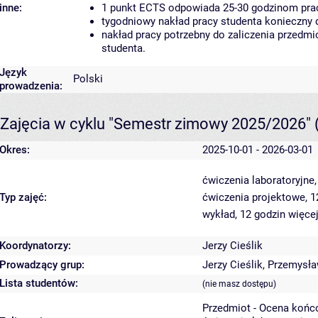
inne:
1 punkt ECTS odpowiada 25-30 godzinom pracy
tygodniowy nakład pracy studenta konieczny 
nakład pracy potrzebny do zaliczenia przedm
studenta.
Język
Polski
prowadzenia:
Zajęcia w cyklu "Semestr zimowy 2025/2026"
Okres:
2025-10-01 - 2026-03-01
ćwiczenia laboratoryjne
Typ zajęć:
ćwiczenia projektowe, 
wykład, 12 godzin
więcej
Koordynatorzy:
Jerzy Cieślik
Prowadzący grup:
Jerzy Cieślik
,
Przemysła
Lista studentów:
(nie masz dostępu)
Przedmiot - Ocena końc