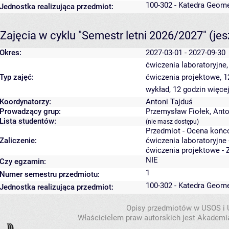
100-302 - Katedra Geome
Jednostka realizująca przedmiot:
Zajęcia w cyklu "Semestr letni 2026/2027"
(je
Okres:
2027-03-01 - 2027-09-30
ćwiczenia laboratoryjne
Typ zajęć:
ćwiczenia projektowe, 
wykład, 12 godzin
więcej
Koordynatorzy:
Antoni Tajduś
Prowadzący grup:
Przemysław Fiołek
,
Anto
Lista studentów:
(nie masz dostępu)
Przedmiot - Ocena końc
Zaliczenie:
ćwiczenia laboratoryjne 
ćwiczenia projektowe - 
NIE
Czy egzamin:
1
Numer semestru przedmiotu:
100-302 - Katedra Geome
Jednostka realizująca przedmiot:
Opisy przedmiotów w USOS i
Właścicielem praw autorskich jest Akademia