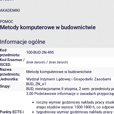
AKADEMIKI
POMOC
Metody komputerowe w budownictwie
Informacje ogólne
Kod
100-BUD-2N-495
przedmiotu:
Kod Erasmus /
/
(brak danych)
(brak danych)
ISCED:
Nazwa
Metody komputerowe w budownictwie
przedmiotu:
Jednostka:
Wydział Inżynierii Lądowej i Gospodarki Zasobami
BUD_2N_s1
Grupy:
BUD, niestacjonarne II stopnia, 2 sem. przedmiot
3.00
Podstawowe informacje o zasadach przyporz
roczny wymiar godzinowy nakładu pracy stude
etapu studiów wynosi 1500-1800 h, co odpow
Punkty ECTS i
tygodniowy wymiar godzinowy nakładu pracy 