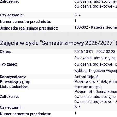
Zaliczenie:
ćwiczenia laboratoryjne 
ćwiczenia projektowe - 
NIE
Czy egzamin:
1
Numer semestru przedmiotu:
100-302 - Katedra Geome
Jednostka realizująca przedmiot:
Zajęcia w cyklu "Semestr zimowy 2026/2027"
Okres:
2026-10-01 - 2027-02-28
ćwiczenia laboratoryjne
Typ zajęć:
ćwiczenia projektowe, 
wykład, 12 godzin
więcej
Koordynatorzy:
Antoni Tajduś
Prowadzący grup:
Przemysław Fiołek
,
Anto
Lista studentów:
(nie masz dostępu)
Przedmiot - Ocena końc
Zaliczenie:
ćwiczenia laboratoryjne 
ćwiczenia projektowe - 
NIE
Czy egzamin:
1
Numer semestru przedmiotu: