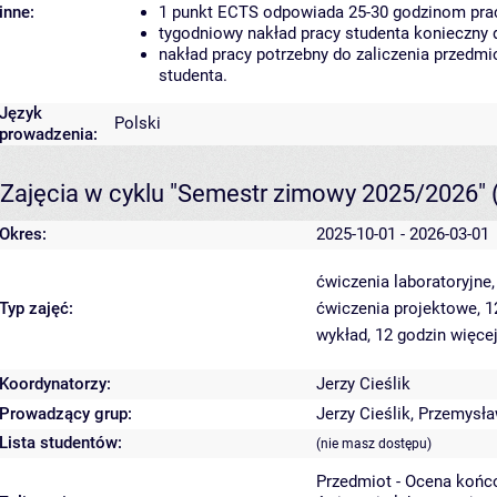
inne:
1 punkt ECTS odpowiada 25-30 godzinom pracy
tygodniowy nakład pracy studenta konieczny 
nakład pracy potrzebny do zaliczenia przedm
studenta.
Język
Polski
prowadzenia:
Zajęcia w cyklu "Semestr zimowy 2025/2026"
Okres:
2025-10-01 - 2026-03-01
ćwiczenia laboratoryjne
Typ zajęć:
ćwiczenia projektowe, 
wykład, 12 godzin
więcej
Koordynatorzy:
Jerzy Cieślik
Prowadzący grup:
Jerzy Cieślik
,
Przemysła
Lista studentów:
(nie masz dostępu)
Przedmiot - Ocena końc