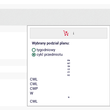
Wybrany podział planu:
tygodniowy
cykl przedmiotu
PN
WT
ŚR
CZ
PT
SO
CWL
CWL
CWP
W
N
CWL