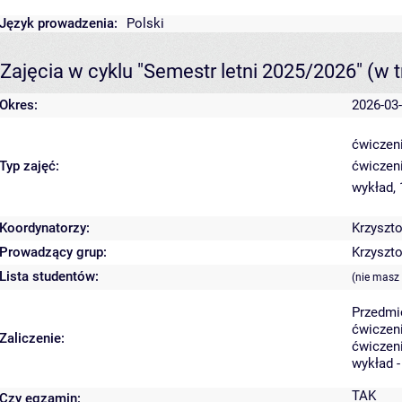
Język prowadzenia:
Polski
Zajęcia w cyklu "Semestr letni 2025/2026"
(w t
Okres:
2026-03-
ćwiczeni
Typ zajęć:
ćwiczen
wykład,
Koordynatorzy:
Krzyszto
Prowadzący grup:
Krzyszto
Lista studentów:
(nie masz
Przedmi
ćwiczeni
Zaliczenie:
ćwiczeni
wykład 
TAK
Czy egzamin: