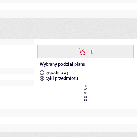
Wybrany podział planu:
tygodniowy
cykl przedmiotu
PN
WT
ŚR
CZ
PT