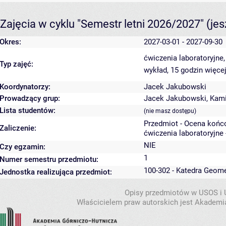
Zajęcia w cyklu "Semestr letni 2026/2027"
(je
Okres:
2027-03-01 - 2027-09-30
ćwiczenia laboratoryjne
Typ zajęć:
wykład, 15 godzin
więcej
Koordynatorzy:
Jacek Jakubowski
Prowadzący grup:
Jacek Jakubowski
,
Kami
Lista studentów:
(nie masz dostępu)
Przedmiot - Ocena końc
Zaliczenie:
ćwiczenia laboratoryjne 
NIE
Czy egzamin:
1
Numer semestru przedmiotu:
100-302 - Katedra Geome
Jednostka realizująca przedmiot:
Opisy przedmiotów w USOS i
Właścicielem praw autorskich jest Akademia