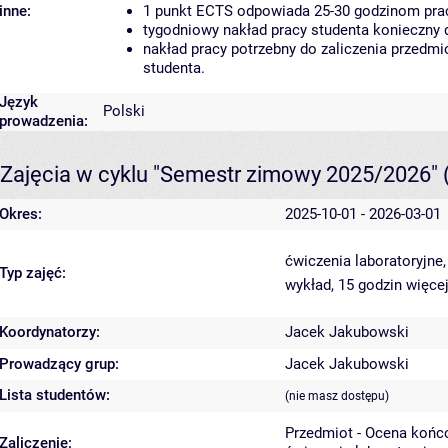
inne:
1 punkt ECTS odpowiada 25-30 godzinom pracy
tygodniowy nakład pracy studenta konieczny 
nakład pracy potrzebny do zaliczenia przedm
studenta.
Język
Polski
prowadzenia:
Zajęcia w cyklu "Semestr zimowy 2025/2026"
Okres:
2025-10-01 - 2026-03-01
ćwiczenia laboratoryjne
Typ zajęć:
wykład, 15 godzin
więcej
Koordynatorzy:
Jacek Jakubowski
Prowadzący grup:
Jacek Jakubowski
Lista studentów:
(nie masz dostępu)
Przedmiot - Ocena końc
Zaliczenie: