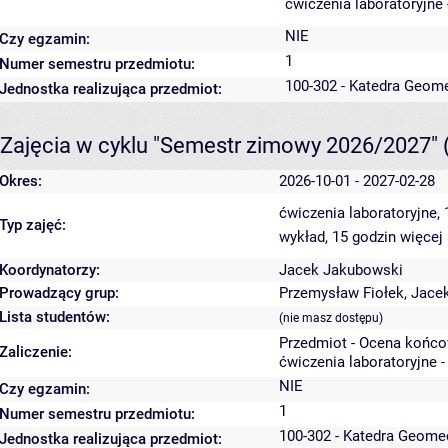
ćwiczenia laboratoryjne 
NIE
Czy egzamin:
1
Numer semestru przedmiotu:
100-302 - Katedra Geome
Jednostka realizująca przedmiot:
Zajęcia w cyklu "Semestr zimowy 2026/2027"
Okres:
2026-10-01 - 2027-02-28
ćwiczenia laboratoryjne,
Typ zajęć:
wykład, 15 godzin
więcej 
Koordynatorzy:
Jacek Jakubowski
Prowadzący grup:
Przemysław Fiołek
,
Jace
Lista studentów:
(nie masz dostępu)
Przedmiot - Ocena końco
Zaliczenie:
ćwiczenia laboratoryjne -
NIE
Czy egzamin:
1
Numer semestru przedmiotu:
100-302 - Katedra Geome
Jednostka realizująca przedmiot: