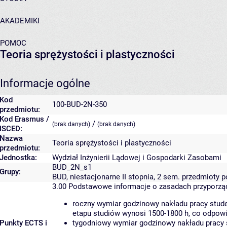
AKADEMIKI
POMOC
Teoria sprężystości i plastyczności
Informacje ogólne
Kod
100-BUD-2N-350
przedmiotu:
Kod Erasmus /
/
(brak danych)
(brak danych)
ISCED:
Nazwa
Teoria sprężystości i plastyczności
przedmiotu:
Jednostka:
Wydział Inżynierii Lądowej i Gospodarki Zasobami
BUD_2N_s1
Grupy:
BUD, niestacjonarne II stopnia, 2 sem. przedmiot
3.00
Podstawowe informacje o zasadach przyporz
roczny wymiar godzinowy nakładu pracy stude
etapu studiów wynosi 1500-1800 h, co odpow
Punkty ECTS i
tygodniowy wymiar godzinowy nakładu pracy 