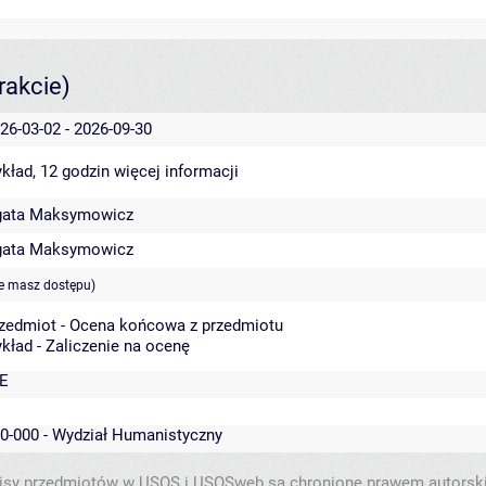
rakcie)
26-03-02 - 2026-09-30
kład, 12 godzin
więcej informacji
gata Maksymowicz
gata Maksymowicz
ie masz dostępu)
zedmiot - Ocena końcowa z przedmiotu
kład - Zaliczenie na ocenę
E
0-000 - Wydział Humanistyczny
isy przedmiotów w USOS i USOSweb są chronione prawem autorsk