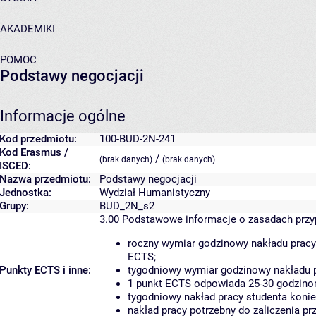
AKADEMIKI
POMOC
Podstawy negocjacji
Informacje ogólne
Kod przedmiotu:
100-BUD-2N-241
Kod Erasmus /
/
(brak danych)
(brak danych)
ISCED:
Nazwa przedmiotu:
Podstawy negocjacji
Jednostka:
Wydział Humanistyczny
Grupy:
BUD_2N_s2
3.00
Podstawowe informacje o zasadach prz
roczny wymiar godzinowy nakładu pracy
ECTS;
Punkty ECTS i inne:
tygodniowy wymiar godzinowy nakładu p
1 punkt ECTS odpowiada 25-30 godzinom
tygodniowy nakład pracy studenta konie
nakład pracy potrzebny do zaliczenia p