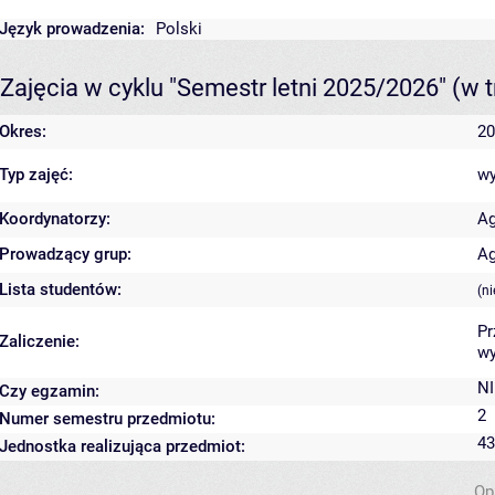
Język prowadzenia:
Polski
Zajęcia w cyklu "Semestr letni 2025/2026"
(w t
Okres:
20
Typ zajęć:
wy
Koordynatorzy:
A
Prowadzący grup:
A
Lista studentów:
(n
Pr
Zaliczenie:
wy
NI
Czy egzamin:
2
Numer semestru przedmiotu:
43
Jednostka realizująca przedmiot:
Op