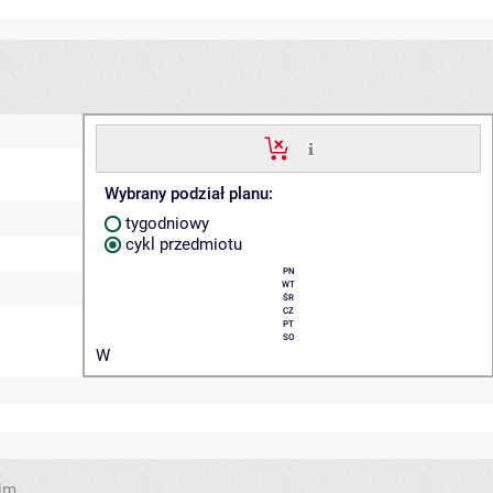
Wybrany podział planu:
tygodniowy
cykl przedmiotu
PN
WT
ŚR
CZ
PT
SO
W
im.