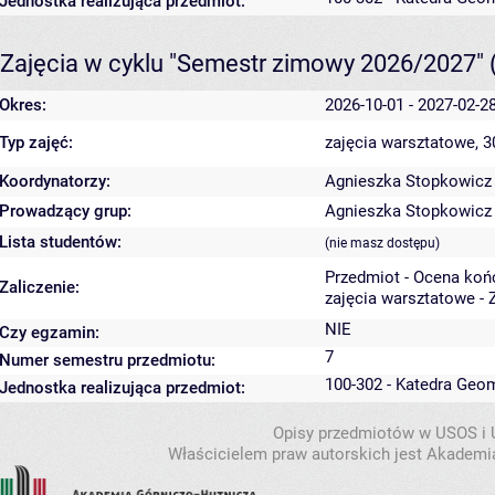
Jednostka realizująca przedmiot:
Zajęcia w cyklu "Semestr zimowy 2026/2027"
Okres:
2026-10-01 - 2027-02-2
Typ zajęć:
zajęcia warsztatowe, 
Koordynatorzy:
Agnieszka Stopkowicz
Prowadzący grup:
Agnieszka Stopkowicz
Lista studentów:
(nie masz dostępu)
Przedmiot - Ocena koń
Zaliczenie:
zajęcia warsztatowe - 
NIE
Czy egzamin:
7
Numer semestru przedmiotu:
100-302 - Katedra Geo
Jednostka realizująca przedmiot:
Opisy przedmiotów w USOS i
Właścicielem praw autorskich jest Akademia