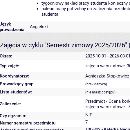
tygodniowy nakład pracy studenta konieczny 
nakład pracy potrzebny do zaliczenia przedm
studenta.
Język
Angielski
prowadzenia:
Zajęcia w cyklu "Semestr zimowy 2025/2026"
Okres:
2025-10-01 - 2026-03-0
Typ zajęć:
zajęcia warsztatowe, 
Koordynatorzy:
Agnieszka Stopkowicz
Prowadzący grup:
(brak danych)
Lista studentów:
(nie masz dostępu)
Przedmiot - Ocena koń
Zaliczenie:
zajęcia warsztatowe - 
NIE
Czy egzamin:
7
Numer semestru przedmiotu:
100-302 - Katedra Geo