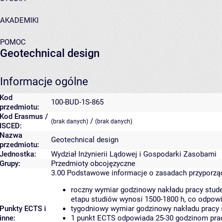
AKADEMIKI
POMOC
Geotechnical design
Informacje ogólne
Kod
100-BUD-1S-865
przedmiotu:
Kod Erasmus /
/
(brak danych)
(brak danych)
ISCED:
Nazwa
Geotechnical design
przedmiotu:
Jednostka:
Wydział Inżynierii Lądowej i Gospodarki Zasobami
Grupy:
Przedmioty obcojęzyczne
3.00
Podstawowe informacje o zasadach przyporz
roczny wymiar godzinowy nakładu pracy stude
etapu studiów wynosi 1500-1800 h, co odpow
Punkty ECTS i
tygodniowy wymiar godzinowy nakładu pracy 
inne:
1 punkt ECTS odpowiada 25-30 godzinom pracy