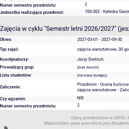
2
Numer semestru przedmiotu:
100-302 - Katedra Geo
Jednostka realizująca przedmiot:
Zajęcia w cyklu "Semestr letni 2026/2027"
(je
Okres:
2027-03-01 - 2027-09-30
Typ zajęć:
zajęcia warsztatowe, 30 g
Koordynatorzy:
Jerzy Dietrich
Prowadzący grup:
(brak danych)
Lista studentów:
(nie masz dostępu)
Przedmiot - Ocena końcow
Zaliczenie:
zajęcia warsztatowe - Zali
NIE
Czy egzamin:
2
Numer semestru przedmiotu:
Opisy przedmiotów w USOS i
Właścicielem praw autorskich jest Akademia