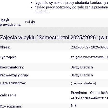
tygodniowy nakład pracy studenta konieczny 
nakład pracy potrzebny do zaliczenia przedm
studenta.
Język
Polski
prowadzenia:
Zajęcia w cyklu "Semestr letni 2025/2026"
(w t
Okres:
2026-03-02 - 2026-09-3
Typ zajęć:
zajęcia warsztatowe, 
Koordynatorzy:
Jerzy Dietrich
Prowadzący grup:
Jerzy Dietrich
Lista studentów:
(nie masz dostępu)
Przedmiot - Ocena koń
Zaliczenie:
zajęcia warsztatowe - 
NIE
Czy egzamin: