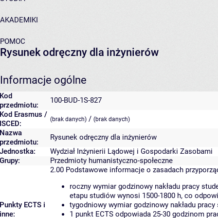
AKADEMIKI
POMOC
Rysunek odręczny dla inżynierów
Informacje ogólne
Kod
100-BUD-1S-827
przedmiotu:
Kod Erasmus /
/
(brak danych)
(brak danych)
ISCED:
Nazwa
Rysunek odręczny dla inżynierów
przedmiotu:
Jednostka:
Wydział Inżynierii Lądowej i Gospodarki Zasobami
Grupy:
Przedmioty humanistyczno-społeczne
2.00
Podstawowe informacje o zasadach przyporz
roczny wymiar godzinowy nakładu pracy stude
etapu studiów wynosi 1500-1800 h, co odpow
Punkty ECTS i
tygodniowy wymiar godzinowy nakładu pracy 
inne:
1 punkt ECTS odpowiada 25-30 godzinom pracy