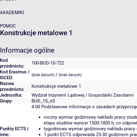
AKADEMIKI
POMOC
Konstrukcje metalowe 1
Informacje ogólne
Kod
100-BUD-1S-722
przedmiotu:
Kod Erasmus /
/
(brak danych)
(brak danych)
ISCED:
Nazwa
Konstrukcje metalowe 1
przedmiotu:
Jednostka:
Wydział Inżynierii Lądowej i Gospodarki Zasobami
Grupy:
BUD_1S_s5
4.00
Podstawowe informacje o zasadach przyporz
roczny wymiar godzinowy nakładu pracy stude
etapu studiów wynosi 1500-1800 h, co odpow
Punkty ECTS i
tygodniowy wymiar godzinowy nakładu pracy 
inne:
1 punkt ECTS odpowiada 25-30 godzinom pracy