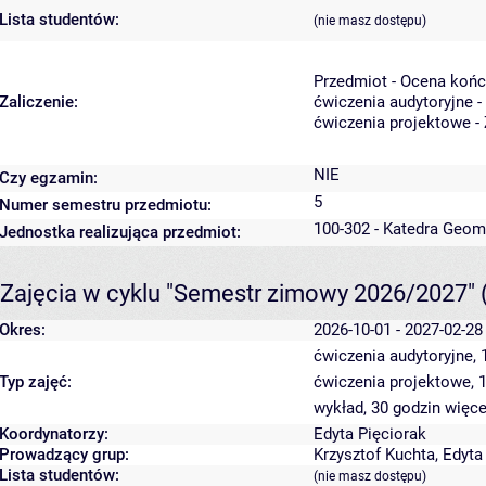
Lista studentów:
(nie masz dostępu)
Przedmiot - Ocena koń
Zaliczenie:
ćwiczenia audytoryjne -
ćwiczenia projektowe - 
NIE
Czy egzamin:
5
Numer semestru przedmiotu:
100-302 - Katedra Geom
Jednostka realizująca przedmiot:
Zajęcia w cyklu "Semestr zimowy 2026/2027"
Okres:
2026-10-01 - 2027-02-28
ćwiczenia audytoryjne,
Typ zajęć:
ćwiczenia projektowe, 
wykład, 30 godzin
więce
Koordynatorzy:
Edyta Pięciorak
Prowadzący grup:
Krzysztof Kuchta
,
Edyta
Lista studentów:
(nie masz dostępu)