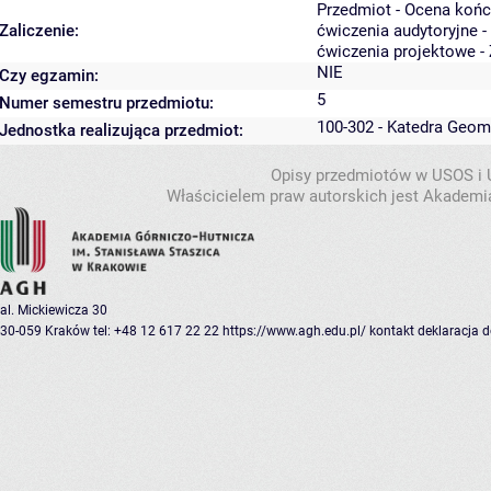
Przedmiot - Ocena koń
Zaliczenie:
ćwiczenia audytoryjne -
ćwiczenia projektowe - 
NIE
Czy egzamin:
5
Numer semestru przedmiotu:
100-302 - Katedra Geom
Jednostka realizująca przedmiot:
Opisy przedmiotów w USOS i
Właścicielem praw autorskich jest Akademia
al. Mickiewicza 30
30-059 Kraków
tel: +48 12 617 22 22
https://www.agh.edu.pl/
kontakt
deklaracja 