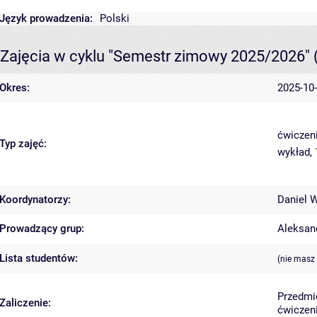
Język prowadzenia:
Polski
Zajęcia w cyklu "Semestr zimowy 2025/2026"
Okres:
2025-10-
ćwiczeni
Typ zajęć:
wykład,
Koordynatorzy:
Daniel 
Prowadzący grup:
Aleksan
Lista studentów:
(nie masz
Przedmi
Zaliczenie:
ćwiczeni