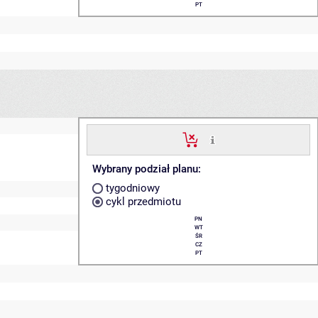
PT
Wybrany podział planu:
tygodniowy
cykl przedmiotu
PN
WT
ŚR
CZ
PT