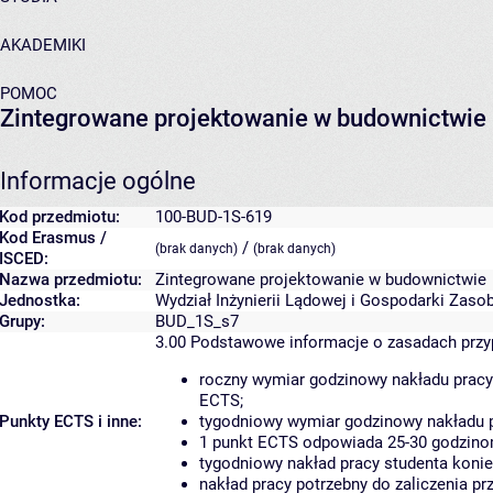
AKADEMIKI
POMOC
Zintegrowane projektowanie w budownictwie
Informacje ogólne
Kod przedmiotu:
100-BUD-1S-619
Kod Erasmus /
/
(brak danych)
(brak danych)
ISCED:
Nazwa przedmiotu:
Zintegrowane projektowanie w budownictwie
Jednostka:
Wydział Inżynierii Lądowej i Gospodarki Zaso
Grupy:
BUD_1S_s7
3.00
Podstawowe informacje o zasadach prz
roczny wymiar godzinowy nakładu pracy
ECTS;
Punkty ECTS i inne:
tygodniowy wymiar godzinowy nakładu p
1 punkt ECTS odpowiada 25-30 godzinom
tygodniowy nakład pracy studenta konie
nakład pracy potrzebny do zaliczenia p