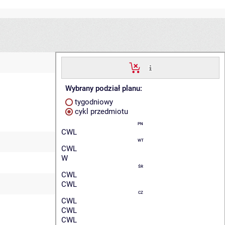
Wybrany podział planu:
tygodniowy
cykl przedmiotu
PN
CWL
WT
CWL
W
ŚR
CWL
CWL
CZ
CWL
CWL
CWL