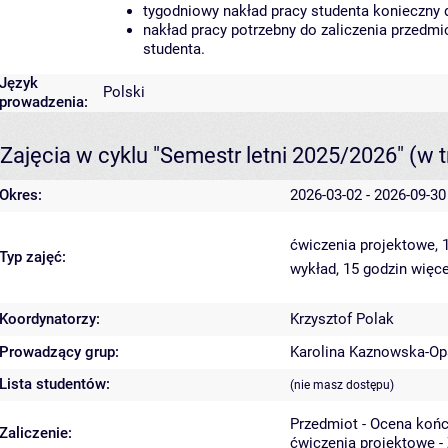
tygodniowy nakład pracy studenta konieczny 
nakład pracy potrzebny do zaliczenia przedm
studenta.
Język
Polski
prowadzenia:
Zajęcia w cyklu "Semestr letni 2025/2026"
(w t
Okres:
2026-03-02 - 2026-09-30
ćwiczenia projektowe, 
Typ zajęć:
wykład, 15 godzin
więce
Koordynatorzy:
Krzysztof Polak
Prowadzący grup:
Karolina Kaznowska-Op
Lista studentów:
(nie masz dostępu)
Przedmiot - Ocena koń
Zaliczenie:
ćwiczenia projektowe -