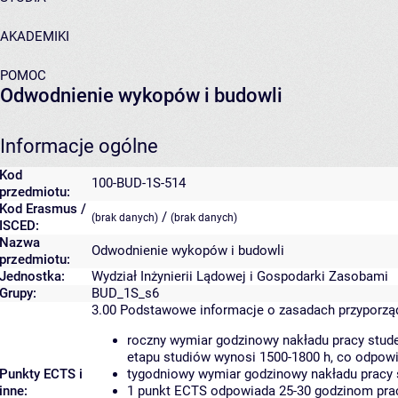
AKADEMIKI
POMOC
Odwodnienie wykopów i budowli
Informacje ogólne
Kod
100-BUD-1S-514
przedmiotu:
Kod Erasmus /
/
(brak danych)
(brak danych)
ISCED:
Nazwa
Odwodnienie wykopów i budowli
przedmiotu:
Jednostka:
Wydział Inżynierii Lądowej i Gospodarki Zasobami
Grupy:
BUD_1S_s6
3.00
Podstawowe informacje o zasadach przyporz
roczny wymiar godzinowy nakładu pracy stude
etapu studiów wynosi 1500-1800 h, co odpow
Punkty ECTS i
tygodniowy wymiar godzinowy nakładu pracy 
inne:
1 punkt ECTS odpowiada 25-30 godzinom pracy