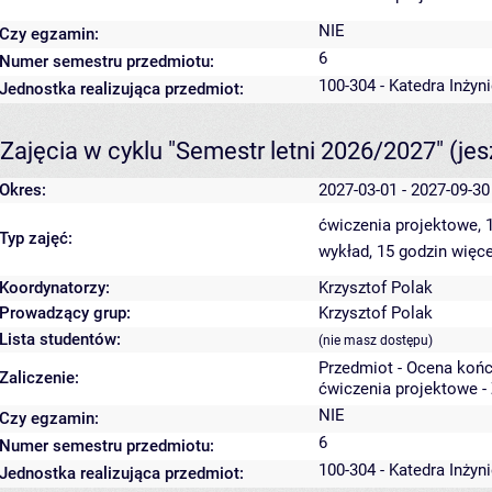
NIE
Czy egzamin:
6
Numer semestru przedmiotu:
100-304 - Katedra Inżyn
Jednostka realizująca przedmiot:
Zajęcia w cyklu "Semestr letni 2026/2027"
(je
Okres:
2027-03-01 - 2027-09-30
ćwiczenia projektowe, 
Typ zajęć:
wykład, 15 godzin
więce
Koordynatorzy:
Krzysztof Polak
Prowadzący grup:
Krzysztof Polak
Lista studentów:
(nie masz dostępu)
Przedmiot - Ocena koń
Zaliczenie:
ćwiczenia projektowe -
NIE
Czy egzamin:
6
Numer semestru przedmiotu:
100-304 - Katedra Inżyn
Jednostka realizująca przedmiot: