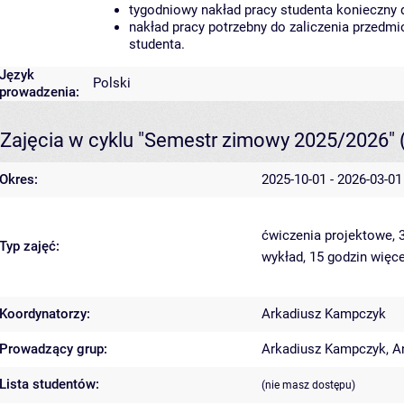
tygodniowy nakład pracy studenta konieczny 
nakład pracy potrzebny do zaliczenia przedm
studenta.
Język
Polski
prowadzenia:
Zajęcia w cyklu "Semestr zimowy 2025/2026"
Okres:
2025-10-01 - 2026-03-01
ćwiczenia projektowe, 
Typ zajęć:
wykład, 15 godzin
więce
Koordynatorzy:
Arkadiusz Kampczyk
Prowadzący grup:
Arkadiusz Kampczyk
,
A
Lista studentów:
(nie masz dostępu)