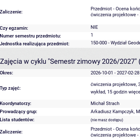
Przedmiot - Ocena koń
Zaliczenie:
ćwiczenia projektowe -
NIE
Czy egzamin:
1
Numer semestru przedmiotu:
150-000 - Wydział Geode
Jednostka realizująca przedmiot:
Zajęcia w cyklu "Semestr zimowy 2026/2027"
Okres:
2026-10-01 - 2027-02-28
ćwiczenia projektowe, 
Typ zajęć:
wykład, 15 godzin
więce
Koordynatorzy:
Michał Strach
Prowadzący grup:
Arkadiusz Kampczyk
,
M
Lista studentów:
(nie masz dostępu)
Przedmiot - Ocena koń
Zaliczenie:
ćwiczenia projektowe -