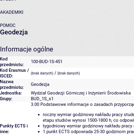
AKADEMIKI
POMOC
Geodezja
Informacje ogólne
Kod
100-BUD-1S-451
przedmiotu:
Kod Erasmus /
/
(brak danych)
(brak danych)
ISCED:
Nazwa
Geodezja
przedmiotu:
Jednostka:
Wydział Geodezji Górniczej i Inżynierii Środowiska
Grupy:
BUD_1S_s1
3.00
Podstawowe informacje o zasadach przyporz
roczny wymiar godzinowy nakładu pracy stude
etapu studiów wynosi 1500-1800 h, co odpow
Punkty ECTS i
tygodniowy wymiar godzinowy nakładu pracy 
inne:
1 punkt ECTS odpowiada 25-30 godzinom pracy