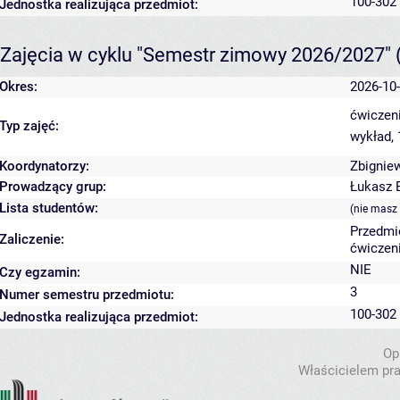
100-302
Jednostka realizująca przedmiot:
Zajęcia w cyklu "Semestr zimowy 2026/2027"
Okres:
2026-10-
ćwiczeni
Typ zajęć:
wykład,
Koordynatorzy:
Zbignie
Prowadzący grup:
Łukasz 
Lista studentów:
(nie masz
Przedmi
Zaliczenie:
ćwiczeni
NIE
Czy egzamin:
3
Numer semestru przedmiotu:
100-302
Jednostka realizująca przedmiot:
Op
Właścicielem pra