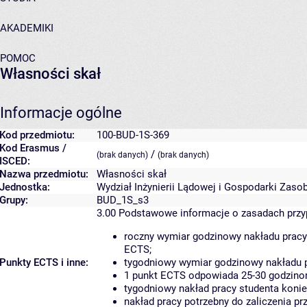
AKADEMIKI
POMOC
Własności skał
Informacje ogólne
Kod przedmiotu:
100-BUD-1S-369
Kod Erasmus /
/
(brak danych)
(brak danych)
ISCED:
Nazwa przedmiotu:
Własności skał
Jednostka:
Wydział Inżynierii Lądowej i Gospodarki Zaso
Grupy:
BUD_1S_s3
3.00
Podstawowe informacje o zasadach prz
roczny wymiar godzinowy nakładu pracy
ECTS;
Punkty ECTS i inne:
tygodniowy wymiar godzinowy nakładu p
1 punkt ECTS odpowiada 25-30 godzinom
tygodniowy nakład pracy studenta konie
nakład pracy potrzebny do zaliczenia p