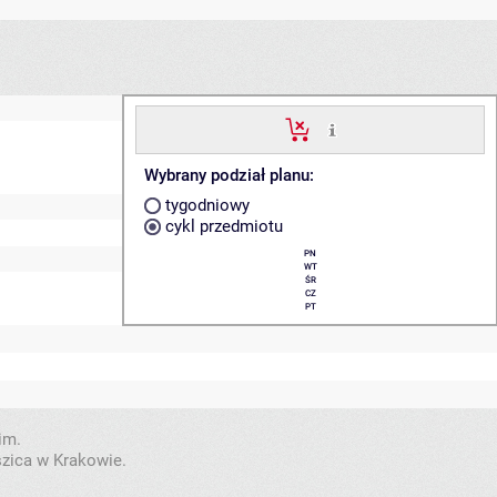
Wybrany podział planu:
tygodniowy
cykl przedmiotu
PN
WT
ŚR
CZ
PT
im.
szica w Krakowie.