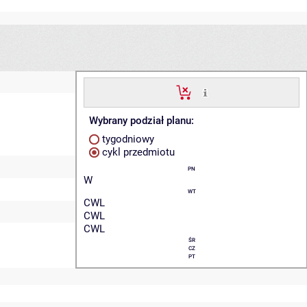
Wybrany podział planu:
tygodniowy
cykl przedmiotu
PN
W
WT
CWL
CWL
CWL
ŚR
CZ
PT