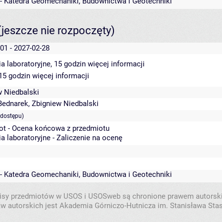
 - Katedra Geomechaniki, Budownictwa i Geotechniki
(jeszcze nie rozpoczęty)
01 - 2027-02-28
a laboratoryjne, 15 godzin
więcej informacji
 15 godzin
więcej informacji
w Niedbalski
Bednarek
,
Zbigniew Niedbalski
 dostępu)
ot - Ocena końcowa z przedmiotu
a laboratoryjne - Zaliczenie na ocenę
 - Katedra Geomechaniki, Budownictwa i Geotechniki
isy przedmiotów w USOS i USOSweb są chronione prawem autorsk
w autorskich jest Akademia Górniczo-Hutnicza im. Stanisława Sta