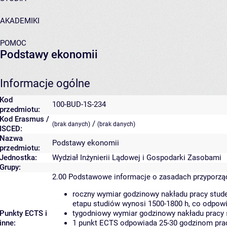
AKADEMIKI
POMOC
Podstawy ekonomii
Informacje ogólne
Kod
100-BUD-1S-234
przedmiotu:
Kod Erasmus /
/
(brak danych)
(brak danych)
ISCED:
Nazwa
Podstawy ekonomii
przedmiotu:
Jednostka:
Wydział Inżynierii Lądowej i Gospodarki Zasobami
Grupy:
2.00
Podstawowe informacje o zasadach przyporz
roczny wymiar godzinowy nakładu pracy stude
etapu studiów wynosi 1500-1800 h, co odpow
Punkty ECTS i
tygodniowy wymiar godzinowy nakładu pracy 
inne:
1 punkt ECTS odpowiada 25-30 godzinom pracy