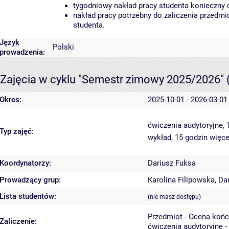
tygodniowy nakład pracy studenta konieczny 
nakład pracy potrzebny do zaliczenia przedm
studenta.
Język
Polski
prowadzenia:
Zajęcia w cyklu "Semestr zimowy 2025/2026"
Okres:
2025-10-01 - 2026-03-01
ćwiczenia audytoryjne,
Typ zajęć:
wykład, 15 godzin
więce
Koordynatorzy:
Dariusz Fuksa
Prowadzący grup:
Karolina Filipowska
,
Da
Lista studentów:
(nie masz dostępu)
Przedmiot - Ocena koń
Zaliczenie:
ćwiczenia audytoryjne -