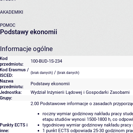
AKADEMIKI
POMOC
Podstawy ekonomii
Informacje ogólne
Kod
100-BUD-1S-234
przedmiotu:
Kod Erasmus /
/
(brak danych)
(brak danych)
ISCED:
Nazwa
Podstawy ekonomii
przedmiotu:
Jednostka:
Wydział Inżynierii Lądowej i Gospodarki Zasobami
Grupy:
2.00
Podstawowe informacje o zasadach przyporz
roczny wymiar godzinowy nakładu pracy stude
etapu studiów wynosi 1500-1800 h, co odpow
Punkty ECTS i
tygodniowy wymiar godzinowy nakładu pracy 
inne:
1 punkt ECTS odpowiada 25-30 godzinom pracy