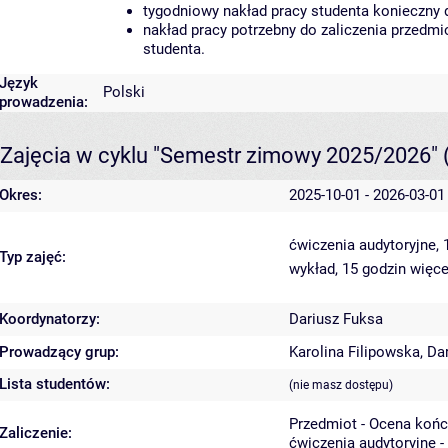
tygodniowy nakład pracy studenta konieczny 
nakład pracy potrzebny do zaliczenia przedm
studenta.
Język
Polski
prowadzenia:
Zajęcia w cyklu "Semestr zimowy 2025/2026"
Okres:
2025-10-01 - 2026-03-01
ćwiczenia audytoryjne,
Typ zajęć:
wykład, 15 godzin
więce
Koordynatorzy:
Dariusz Fuksa
Prowadzący grup:
Karolina Filipowska
,
Da
Lista studentów:
(nie masz dostępu)
Przedmiot - Ocena koń
Zaliczenie:
ćwiczenia audytoryjne -