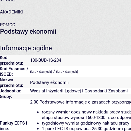
AKADEMIKI
POMOC
Podstawy ekonomii
Informacje ogólne
Kod
100-BUD-1S-234
przedmiotu:
Kod Erasmus /
/
(brak danych)
(brak danych)
ISCED:
Nazwa
Podstawy ekonomii
przedmiotu:
Jednostka:
Wydział Inżynierii Lądowej i Gospodarki Zasobami
Grupy:
2.00
Podstawowe informacje o zasadach przyporz
roczny wymiar godzinowy nakładu pracy stude
etapu studiów wynosi 1500-1800 h, co odpow
Punkty ECTS i
tygodniowy wymiar godzinowy nakładu pracy 
inne:
1 punkt ECTS odpowiada 25-30 godzinom pracy