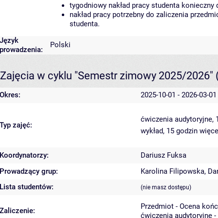
tygodniowy nakład pracy studenta konieczny 
nakład pracy potrzebny do zaliczenia przedm
studenta.
Język
Polski
prowadzenia:
Zajęcia w cyklu "Semestr zimowy 2025/2026"
Okres:
2025-10-01 - 2026-03-01
ćwiczenia audytoryjne,
Typ zajęć:
wykład, 15 godzin
więce
Koordynatorzy:
Dariusz Fuksa
Prowadzący grup:
Karolina Filipowska
,
Da
Lista studentów:
(nie masz dostępu)
Przedmiot - Ocena koń
Zaliczenie:
ćwiczenia audytoryjne -