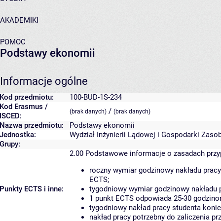
AKADEMIKI
POMOC
Podstawy ekonomii
Informacje ogólne
Kod przedmiotu:
100-BUD-1S-234
Kod Erasmus /
/
(brak danych)
(brak danych)
ISCED:
Nazwa przedmiotu:
Podstawy ekonomii
Jednostka:
Wydział Inżynierii Lądowej i Gospodarki Zaso
Grupy:
2.00
Podstawowe informacje o zasadach prz
roczny wymiar godzinowy nakładu pracy
ECTS;
Punkty ECTS i inne:
tygodniowy wymiar godzinowy nakładu p
1 punkt ECTS odpowiada 25-30 godzinom
tygodniowy nakład pracy studenta konie
nakład pracy potrzebny do zaliczenia p