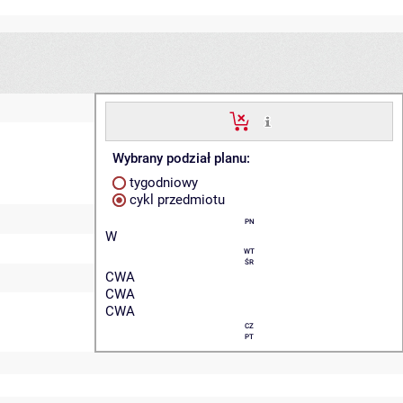
Wybrany podział planu:
tygodniowy
cykl przedmiotu
PN
W
WT
ŚR
CWA
CWA
CWA
CZ
PT