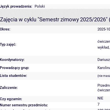
Język prowadzenia:
Polski
Zajęcia w cyklu "Semestr zimowy 2025/2026"
Okres:
2025-10
ćwiczen
Typ zajęć:
wykład,
Koordynatorzy:
Dariusz
Prowadzący grup:
Karolin
Lista studentów:
(nie mas
Przedm
Zaliczenie:
ćwiczen
NIE
Czy egzamin:
7
Numer semestru przedmiotu: