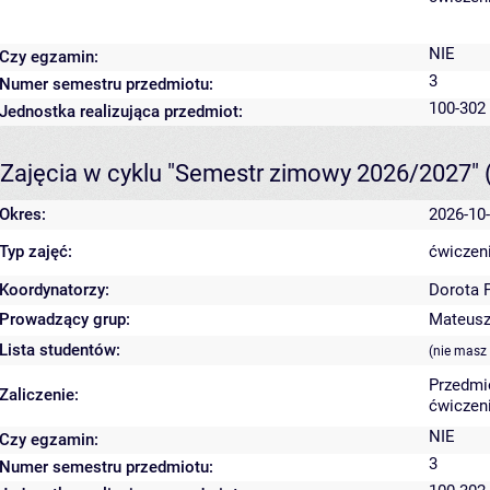
NIE
Czy egzamin:
3
Numer semestru przedmiotu:
100-302
Jednostka realizująca przedmiot:
Zajęcia w cyklu "Semestr zimowy 2026/2027"
Okres:
2026-10-
Typ zajęć:
ćwiczeni
Koordynatorzy:
Dorota 
Prowadzący grup:
Mateusz 
Lista studentów:
(nie masz
Przedmi
Zaliczenie:
ćwiczeni
NIE
Czy egzamin:
3
Numer semestru przedmiotu: