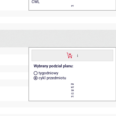
CWL
PT
Wybrany podział planu:
tygodniowy
cykl przedmiotu
PN
WT
ŚR
CZ
PT