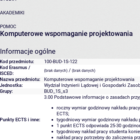
AKADEMIKI
POMOC
Komputerowe wspomaganie projektowania
Informacje ogólne
Kod przedmiotu:
100-BUD-1S-122
Kod Erasmus /
/
(brak danych)
(brak danych)
ISCED:
Nazwa przedmiotu:
Komputerowe wspomaganie projektowania
Jednostka:
Wydział Inżynierii Lądowej i Gospodarki Zaso
Grupy:
BUD_1S_s3
3.00
Podstawowe informacje o zasadach prz
roczny wymiar godzinowy nakładu pracy
ECTS;
Punkty ECTS i inne:
tygodniowy wymiar godzinowy nakładu p
1 punkt ECTS odpowiada 25-30 godzinom
tygodniowy nakład pracy studenta konie
nakład pracy potrzebny do zaliczenia p