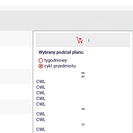
Wybrany podział planu:
tygodniowy
cykl przedmiotu
PN
WT
CWL
CWL
CWL
CWL
CWL
ŚR
CWL
CWL
CZ
CWL