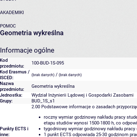
AKADEMIKI
POMOC
Geometria wykreślna
Informacje ogólne
Kod
100-BUD-1S-095
przedmiotu:
Kod Erasmus /
/
(brak danych)
(brak danych)
ISCED:
Nazwa
Geometria wykreślna
przedmiotu:
Jednostka:
Wydział Inżynierii Lądowej i Gospodarki Zasobami
Grupy:
BUD_1S_s1
2.00
Podstawowe informacje o zasadach przyporz
roczny wymiar godzinowy nakładu pracy stude
etapu studiów wynosi 1500-1800 h, co odpow
Punkty ECTS i
tygodniowy wymiar godzinowy nakładu pracy 
inne:
1 punkt ECTS odpowiada 25-30 godzinom pracy