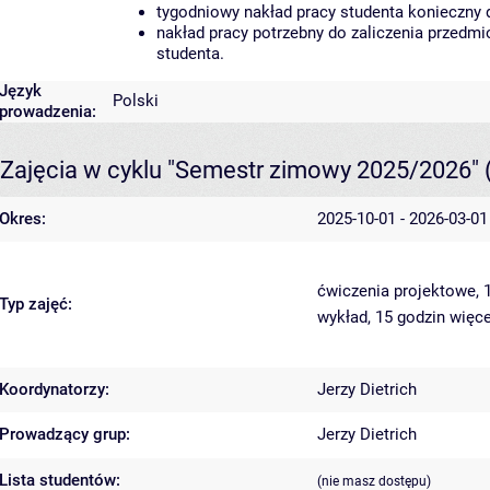
tygodniowy nakład pracy studenta konieczny 
nakład pracy potrzebny do zaliczenia przedm
studenta.
Język
Polski
prowadzenia:
Zajęcia w cyklu "Semestr zimowy 2025/2026"
Okres:
2025-10-01 - 2026-03-01
ćwiczenia projektowe, 
Typ zajęć:
wykład, 15 godzin
więce
Koordynatorzy:
Jerzy Dietrich
Prowadzący grup:
Jerzy Dietrich
Lista studentów:
(nie masz dostępu)