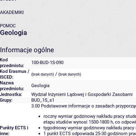
AKADEMIKI
POMOC
Geologia
Informacje ogólne
Kod
100-BUD-1S-090
przedmiotu:
Kod Erasmus /
/
(brak danych)
(brak danych)
ISCED:
Nazwa
Geologia
przedmiotu:
Jednostka:
Wydział Inżynierii Lądowej i Gospodarki Zasobami
Grupy:
BUD_1S_s1
3.00
Podstawowe informacje o zasadach przyporz
roczny wymiar godzinowy nakładu pracy stude
etapu studiów wynosi 1500-1800 h, co odpow
Punkty ECTS i
tygodniowy wymiar godzinowy nakładu pracy 
inne:
1 punkt ECTS odpowiada 25-30 godzinom pracy