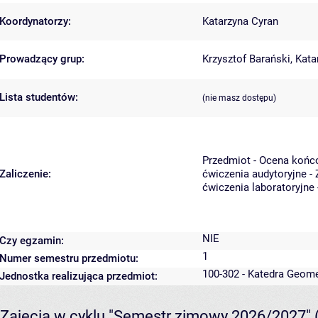
Koordynatorzy:
Katarzyna Cyran
Prowadzący grup:
Krzysztof Barański
,
Kata
Lista studentów:
(nie masz dostępu)
Przedmiot - Ocena końc
Zaliczenie:
ćwiczenia audytoryjne - 
ćwiczenia laboratoryjne 
NIE
Czy egzamin:
1
Numer semestru przedmiotu:
100-302 - Katedra Geome
Jednostka realizująca przedmiot:
Zajęcia w cyklu "Semestr zimowy 2026/2027"