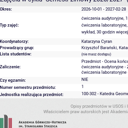
Okres:
2026-10-01 - 2027-02-28
ćwiczenia audytoryjne, 
Typ zajęć:
ćwiczenia laboratoryjne
wykład, 30 godzin
więcej
Koordynatorzy:
Katarzyna Cyran
Prowadzący grup:
Krzysztof Barański
,
Kata
Lista studentów:
(nie masz dostępu)
Przedmiot - Ocena końc
Zaliczenie:
ćwiczenia audytoryjne - 
ćwiczenia laboratoryjne 
NIE
Czy egzamin:
1
Numer semestru przedmiotu:
100-302 - Katedra Geome
Jednostka realizująca przedmiot:
Opisy przedmiotów w USOS i
Właścicielem praw autorskich jest Akademia