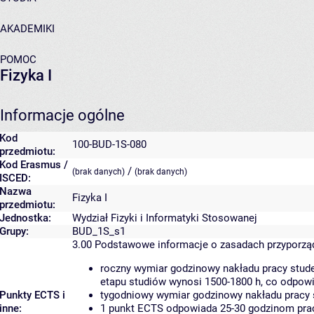
AKADEMIKI
POMOC
Fizyka I
Informacje ogólne
Kod
100-BUD-1S-080
przedmiotu:
Kod Erasmus /
/
(brak danych)
(brak danych)
ISCED:
Nazwa
Fizyka I
przedmiotu:
Jednostka:
Wydział Fizyki i Informatyki Stosowanej
Grupy:
BUD_1S_s1
3.00
Podstawowe informacje o zasadach przyporz
roczny wymiar godzinowy nakładu pracy stude
etapu studiów wynosi 1500-1800 h, co odpow
Punkty ECTS i
tygodniowy wymiar godzinowy nakładu pracy 
inne:
1 punkt ECTS odpowiada 25-30 godzinom pracy