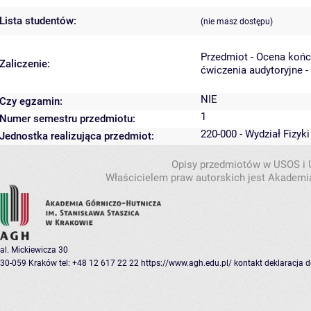
Lista studentów:
(nie masz dostępu)
Przedmiot - Ocena koń
Zaliczenie:
ćwiczenia audytoryjne -
NIE
Czy egzamin:
1
Numer semestru przedmiotu:
220-000 - Wydział Fizyk
Jednostka realizująca przedmiot:
Opisy przedmiotów w USOS i
Właścicielem praw autorskich jest Akademia
al. Mickiewicza 30
30-059 Kraków
tel: +48 12 617 22 22
https://www.agh.edu.pl/
kontakt
deklaracja 