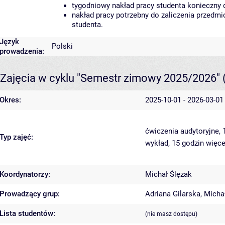
tygodniowy nakład pracy studenta konieczny 
nakład pracy potrzebny do zaliczenia przedm
studenta.
Język
Polski
prowadzenia:
Zajęcia w cyklu "Semestr zimowy 2025/2026"
Okres:
2025-10-01 - 2026-03-01
ćwiczenia audytoryjne,
Typ zajęć:
wykład, 15 godzin
więce
Koordynatorzy:
Michał Ślęzak
Prowadzący grup:
Adriana Gilarska
,
Micha
Lista studentów:
(nie masz dostępu)