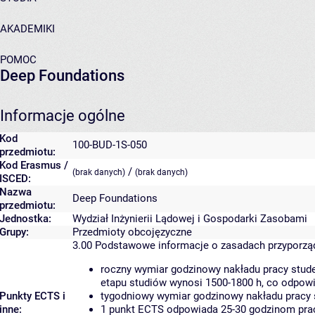
AKADEMIKI
POMOC
Deep Foundations
Informacje ogólne
Kod
100-BUD-1S-050
przedmiotu:
Kod Erasmus /
/
(brak danych)
(brak danych)
ISCED:
Nazwa
Deep Foundations
przedmiotu:
Jednostka:
Wydział Inżynierii Lądowej i Gospodarki Zasobami
Grupy:
Przedmioty obcojęzyczne
3.00
Podstawowe informacje o zasadach przyporz
roczny wymiar godzinowy nakładu pracy stude
etapu studiów wynosi 1500-1800 h, co odpow
Punkty ECTS i
tygodniowy wymiar godzinowy nakładu pracy 
inne:
1 punkt ECTS odpowiada 25-30 godzinom pracy