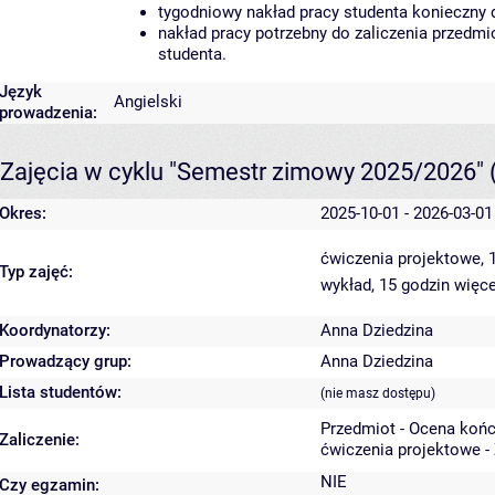
tygodniowy nakład pracy studenta konieczny 
nakład pracy potrzebny do zaliczenia przedm
studenta.
Język
Angielski
prowadzenia:
Zajęcia w cyklu "Semestr zimowy 2025/2026"
Okres:
2025-10-01 - 2026-03-01
ćwiczenia projektowe, 
Typ zajęć:
wykład, 15 godzin
więce
Koordynatorzy:
Anna Dziedzina
Prowadzący grup:
Anna Dziedzina
Lista studentów:
(nie masz dostępu)
Przedmiot - Ocena koń
Zaliczenie:
ćwiczenia projektowe -
NIE
Czy egzamin: