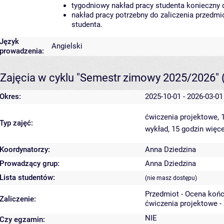
tygodniowy nakład pracy studenta konieczny 
nakład pracy potrzebny do zaliczenia przedm
studenta.
Język
Angielski
prowadzenia:
Zajęcia w cyklu "Semestr zimowy 2025/2026"
Okres:
2025-10-01 - 2026-03-01
ćwiczenia projektowe, 
Typ zajęć:
wykład, 15 godzin
więce
Koordynatorzy:
Anna Dziedzina
Prowadzący grup:
Anna Dziedzina
Lista studentów:
(nie masz dostępu)
Przedmiot - Ocena koń
Zaliczenie:
ćwiczenia projektowe -
NIE
Czy egzamin: