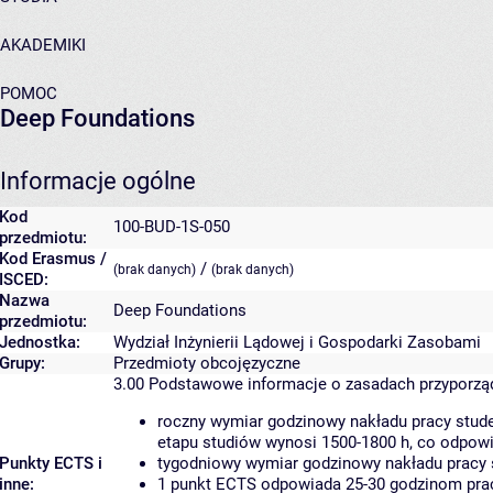
AKADEMIKI
POMOC
Deep Foundations
Informacje ogólne
Kod
100-BUD-1S-050
przedmiotu:
Kod Erasmus /
/
(brak danych)
(brak danych)
ISCED:
Nazwa
Deep Foundations
przedmiotu:
Jednostka:
Wydział Inżynierii Lądowej i Gospodarki Zasobami
Grupy:
Przedmioty obcojęzyczne
3.00
Podstawowe informacje o zasadach przyporz
roczny wymiar godzinowy nakładu pracy stude
etapu studiów wynosi 1500-1800 h, co odpow
Punkty ECTS i
tygodniowy wymiar godzinowy nakładu pracy 
inne:
1 punkt ECTS odpowiada 25-30 godzinom pracy