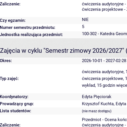
Zaliczenie:
ćwiczenia audytoryjne -
ćwiczenia projektowe - 
NIE
Czy egzamin:
5
Numer semestru przedmiotu:
100-302 - Katedra Geom
Jednostka realizująca przedmiot:
Zajęcia w cyklu "Semestr zimowy 2026/2027"
Okres:
2026-10-01 - 2027-02-28
ćwiczenia audytoryjne,
Typ zajęć:
ćwiczenia projektowe, 
wykład, 15 godzin
więce
Koordynatorzy:
Edyta Pięciorak
Prowadzący grup:
Krzysztof Kuchta
,
Edyta
Lista studentów:
(nie masz dostępu)
Przedmiot - Ocena koń
Zaliczenie:
ćwiczenia audytoryjne -