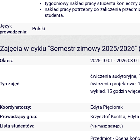
tygodniowy nakład pracy studenta konieczny 
nakład pracy potrzebny do zaliczenia przedm
studenta.
Język
Polski
prowadzenia:
Zajęcia w cyklu "Semestr zimowy 2025/2026"
Okres:
2025-10-01 - 2026-03-01
ćwiczenia audytoryjne,
Typ zajęć:
ćwiczenia projektowe, 
wykład, 15 godzin
więce
Koordynatorzy:
Edyta Pięciorak
Prowadzący grup:
Krzysztof Kuchta
,
Edyta
Lista studentów:
(nie masz dostępu)
Przedmiot - Ocena koń