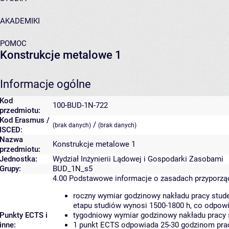
AKADEMIKI
POMOC
Konstrukcje metalowe 1
Informacje ogólne
Kod
100-BUD-1N-722
przedmiotu:
Kod Erasmus /
/
(brak danych)
(brak danych)
ISCED:
Nazwa
Konstrukcje metalowe 1
przedmiotu:
Jednostka:
Wydział Inżynierii Lądowej i Gospodarki Zasobami
Grupy:
BUD_1N_s5
4.00
Podstawowe informacje o zasadach przyporz
roczny wymiar godzinowy nakładu pracy stude
etapu studiów wynosi 1500-1800 h, co odpow
Punkty ECTS i
tygodniowy wymiar godzinowy nakładu pracy 
inne:
1 punkt ECTS odpowiada 25-30 godzinom pracy