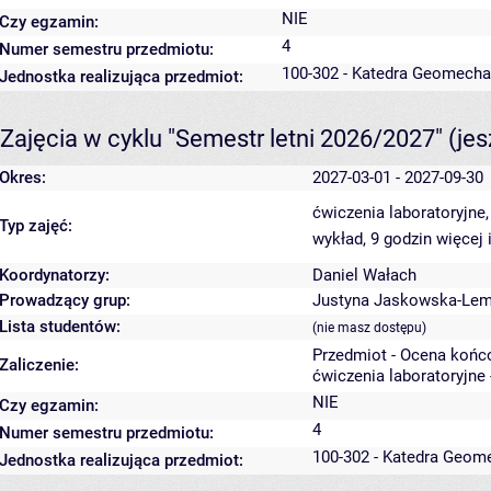
NIE
Czy egzamin:
4
Numer semestru przedmiotu:
100-302 - Katedra Geomechan
Jednostka realizująca przedmiot:
Zajęcia w cyklu "Semestr letni 2026/2027"
(je
Okres:
2027-03-01 - 2027-09-30
ćwiczenia laboratoryjne
Typ zajęć:
wykład, 9 godzin
więcej 
Koordynatorzy:
Daniel Wałach
Prowadzący grup:
Justyna Jaskowska-Le
Lista studentów:
(nie masz dostępu)
Przedmiot - Ocena końc
Zaliczenie:
ćwiczenia laboratoryjne 
NIE
Czy egzamin:
4
Numer semestru przedmiotu:
100-302 - Katedra Geome
Jednostka realizująca przedmiot: