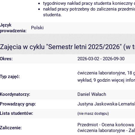
tygodniowy nakład pracy studenta konieczny 
nakład pracy potrzebny do zaliczenia przedm
studenta.
Język
Polski
prowadzenia:
Zajęcia w cyklu "Semestr letni 2025/2026"
(w t
Okres:
2026-03-02 - 2026-09-30
ćwiczenia laboratoryjne, 18
Typ zajęć:
wykład, 9 godzin
więcej info
Koordynatorzy:
Daniel Wałach
Prowadzący grup:
Justyna Jaskowska-Lemańs
Lista studentów:
(nie masz dostępu)
Przedmiot - Ocena końcowa 
Zaliczenie:
ćwiczenia laboratoryjne - Za