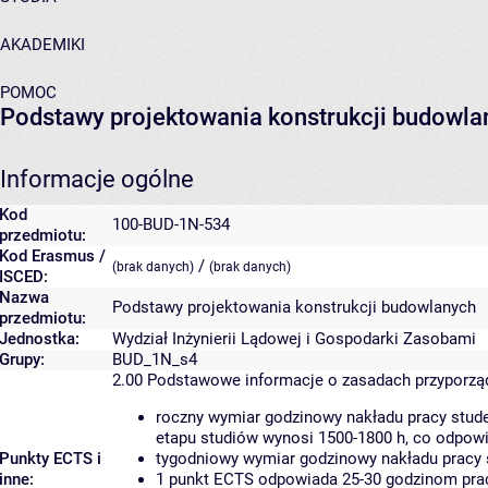
AKADEMIKI
POMOC
Podstawy projektowania konstrukcji budowla
Informacje ogólne
Kod
100-BUD-1N-534
przedmiotu:
Kod Erasmus /
/
(brak danych)
(brak danych)
ISCED:
Nazwa
Podstawy projektowania konstrukcji budowlanych
przedmiotu:
Jednostka:
Wydział Inżynierii Lądowej i Gospodarki Zasobami
Grupy:
BUD_1N_s4
2.00
Podstawowe informacje o zasadach przyporz
roczny wymiar godzinowy nakładu pracy stude
etapu studiów wynosi 1500-1800 h, co odpow
Punkty ECTS i
tygodniowy wymiar godzinowy nakładu pracy 
inne:
1 punkt ECTS odpowiada 25-30 godzinom pracy