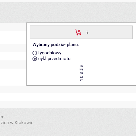
Wybrany podział planu:
tygodniowy
cykl przedmiotu
PN
WT
ŚR
CZ
PT
im.
szica w Krakowie.