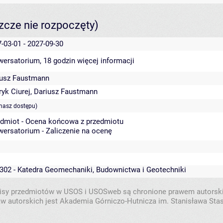
szcze nie rozpoczęty)
-03-01 - 2027-09-30
wersatorium, 18 godzin
więcej informacji
iusz Faustmann
yk Ciurej
,
Dariusz Faustmann
masz dostępu)
edmiot - Ocena końcowa z przedmiotu
ersatorium - Zaliczenie na ocenę
302 - Katedra Geomechaniki, Budownictwa i Geotechniki
isy przedmiotów w USOS i USOSweb są chronione prawem autorsk
w autorskich jest Akademia Górniczo-Hutnicza im. Stanisława Sta