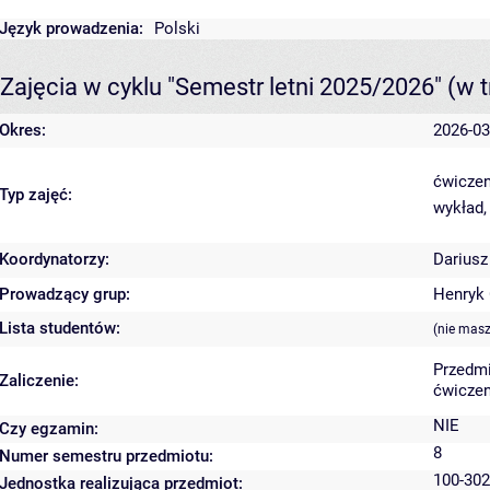
Język prowadzenia:
Polski
Zajęcia w cyklu "Semestr letni 2025/2026"
(w t
Okres:
2026-03
ćwiczen
Typ zajęć:
wykład,
Koordynatorzy:
Darius
Prowadzący grup:
Henryk 
Lista studentów:
(nie masz
Przedmi
Zaliczenie:
ćwiczen
NIE
Czy egzamin:
8
Numer semestru przedmiotu:
100-302
Jednostka realizująca przedmiot: