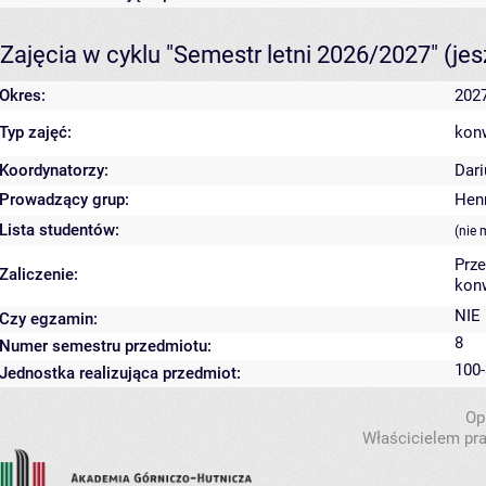
Zajęcia w cyklu "Semestr letni 2026/2027"
(je
Okres:
2027
Typ zajęć:
kon
Koordynatorzy:
Dar
Prowadzący grup:
Henr
Lista studentów:
(nie 
Prz
Zaliczenie:
konw
NIE
Czy egzamin:
8
Numer semestru przedmiotu:
100-
Jednostka realizująca przedmiot:
Op
Właścicielem pra