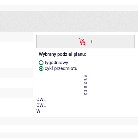
Wybrany podział planu:
tygodniowy
cykl przedmiotu
PN
WT
ŚR
CZ
PT
SO
CWL
CWL
W