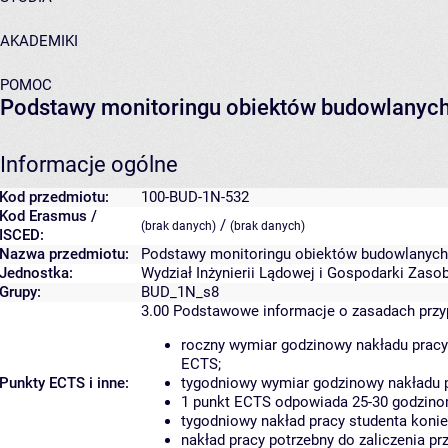
AKADEMIKI
POMOC
Podstawy monitoringu obiektów budowlanyc
Informacje ogólne
Kod przedmiotu:
100-BUD-1N-532
Kod Erasmus /
/
(brak danych)
(brak danych)
ISCED:
Nazwa przedmiotu:
Podstawy monitoringu obiektów budowlanych
Jednostka:
Wydział Inżynierii Lądowej i Gospodarki Zaso
Grupy:
BUD_1N_s8
3.00
Podstawowe informacje o zasadach prz
roczny wymiar godzinowy nakładu pracy
ECTS;
Punkty ECTS i inne:
tygodniowy wymiar godzinowy nakładu p
1 punkt ECTS odpowiada 25-30 godzinom
tygodniowy nakład pracy studenta konie
nakład pracy potrzebny do zaliczenia p