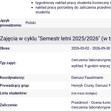
tygodniowy nakład pracy studenta konieczny 
nakład pracy potrzebny do zaliczenia przedm
studenta.
Język
Polski
prowadzenia:
Zajęcia w cyklu "Semestr letni 2025/2026"
(w t
Okres:
2026-03-02 - 2026-09-30
ćwiczenia laboratoryjne
Typ zajęć:
wykład, 9 godzin
więcej
Koordynatorzy:
Dariusz Faustmann
Prowadzący grup:
Henryk Ciurej
,
Dariusz 
Lista studentów:
(nie masz dostępu)
Przedmiot - Ocena koń
Zaliczenie:
ćwiczenia laboratoryjne