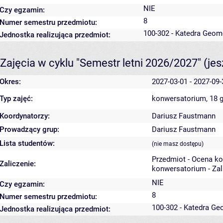
NIE
Czy egzamin:
8
Numer semestru przedmiotu:
100-302 - Katedra Geom
Jednostka realizująca przedmiot:
Zajęcia w cyklu "Semestr letni 2026/2027"
(je
Okres:
2027-03-01 - 2027-09-
Typ zajęć:
konwersatorium, 18 
Koordynatorzy:
Dariusz Faustmann
Prowadzący grup:
Dariusz Faustmann
Lista studentów:
(nie masz dostępu)
Przedmiot - Ocena k
Zaliczenie:
konwersatorium - Zal
NIE
Czy egzamin:
8
Numer semestru przedmiotu:
100-302 - Katedra Ge
Jednostka realizująca przedmiot: