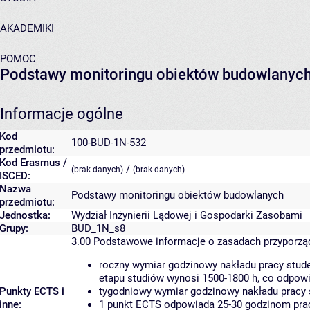
AKADEMIKI
POMOC
Podstawy monitoringu obiektów budowlanyc
Informacje ogólne
Kod
100-BUD-1N-532
przedmiotu:
Kod Erasmus /
/
(brak danych)
(brak danych)
ISCED:
Nazwa
Podstawy monitoringu obiektów budowlanych
przedmiotu:
Jednostka:
Wydział Inżynierii Lądowej i Gospodarki Zasobami
Grupy:
BUD_1N_s8
3.00
Podstawowe informacje o zasadach przyporz
roczny wymiar godzinowy nakładu pracy stude
etapu studiów wynosi 1500-1800 h, co odpow
Punkty ECTS i
tygodniowy wymiar godzinowy nakładu pracy 
inne:
1 punkt ECTS odpowiada 25-30 godzinom pracy