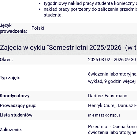
tygodniowy nakład pracy studenta konieczny 
nakład pracy potrzebny do zaliczenia przedm
studenta.
Język
Polski
prowadzenia:
Zajęcia w cyklu "Semestr letni 2025/2026"
(w t
Okres:
2026-03-02 - 2026-09-30
ćwiczenia laboratoryjne
Typ zajęć:
wykład, 9 godzin
więcej
Koordynatorzy:
Dariusz Faustmann
Prowadzący grup:
Henryk Ciurej
,
Dariusz 
Lista studentów:
(nie masz dostępu)
Przedmiot - Ocena koń
Zaliczenie:
ćwiczenia laboratoryjne