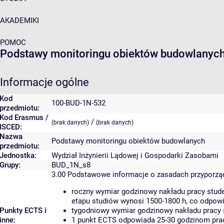
AKADEMIKI
POMOC
Podstawy monitoringu obiektów budowlanyc
Informacje ogólne
Kod
100-BUD-1N-532
przedmiotu:
Kod Erasmus /
/
(brak danych)
(brak danych)
ISCED:
Nazwa
Podstawy monitoringu obiektów budowlanych
przedmiotu:
Jednostka:
Wydział Inżynierii Lądowej i Gospodarki Zasobami
Grupy:
BUD_1N_s8
3.00
Podstawowe informacje o zasadach przyporz
roczny wymiar godzinowy nakładu pracy stude
etapu studiów wynosi 1500-1800 h, co odpow
Punkty ECTS i
tygodniowy wymiar godzinowy nakładu pracy 
inne:
1 punkt ECTS odpowiada 25-30 godzinom pracy