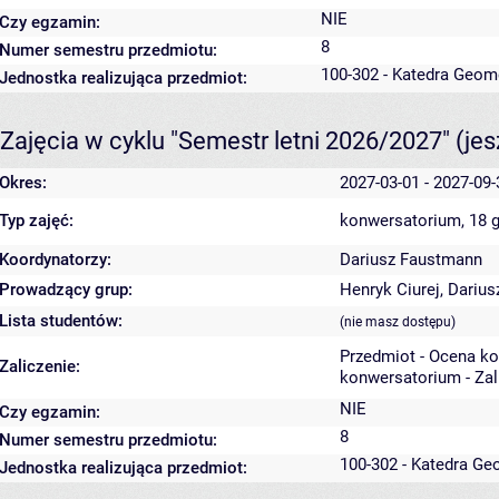
NIE
Czy egzamin:
8
Numer semestru przedmiotu:
100-302 - Katedra Geom
Jednostka realizująca przedmiot:
Zajęcia w cyklu "Semestr letni 2026/2027"
(je
Okres:
2027-03-01 - 2027-09-
Typ zajęć:
konwersatorium, 18 
Koordynatorzy:
Dariusz Faustmann
Prowadzący grup:
Henryk Ciurej
,
Darius
Lista studentów:
(nie masz dostępu)
Przedmiot - Ocena k
Zaliczenie:
konwersatorium - Zal
NIE
Czy egzamin:
8
Numer semestru przedmiotu:
100-302 - Katedra Ge
Jednostka realizująca przedmiot: