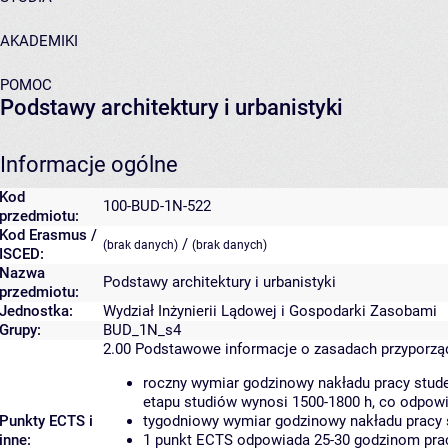
AKADEMIKI
POMOC
Podstawy architektury i urbanistyki
Informacje ogólne
Kod
100-BUD-1N-522
przedmiotu:
Kod Erasmus /
/
(brak danych)
(brak danych)
ISCED:
Nazwa
Podstawy architektury i urbanistyki
przedmiotu:
Jednostka:
Wydział Inżynierii Lądowej i Gospodarki Zasobami
Grupy:
BUD_1N_s4
2.00
Podstawowe informacje o zasadach przyporz
roczny wymiar godzinowy nakładu pracy stude
etapu studiów wynosi 1500-1800 h, co odpow
Punkty ECTS i
tygodniowy wymiar godzinowy nakładu pracy 
inne:
1 punkt ECTS odpowiada 25-30 godzinom pracy