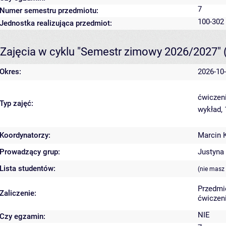
7
Numer semestru przedmiotu:
100-302
Jednostka realizująca przedmiot:
Zajęcia w cyklu "Semestr zimowy 2026/2027"
Okres:
2026-10-
ćwiczeni
Typ zajęć:
wykład,
Koordynatorzy:
Marcin 
Prowadzący grup:
Justyna
Lista studentów:
(nie masz
Przedmi
Zaliczenie:
ćwiczeni
NIE
Czy egzamin: