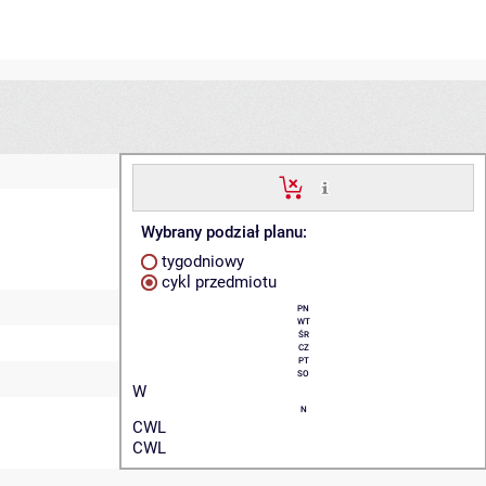
Wybrany podział planu:
tygodniowy
cykl przedmiotu
PN
WT
ŚR
CZ
PT
SO
W
N
CWL
CWL