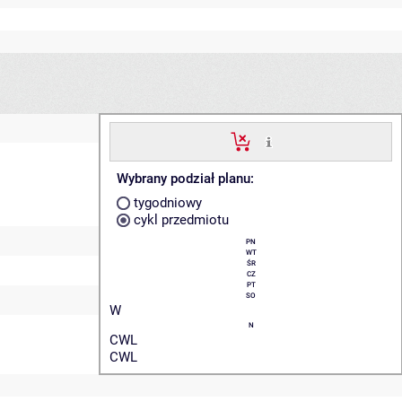
Wybrany podział planu:
tygodniowy
cykl przedmiotu
PN
WT
ŚR
CZ
PT
SO
W
N
CWL
CWL