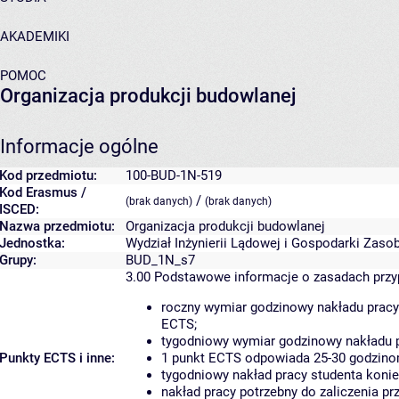
AKADEMIKI
POMOC
Organizacja produkcji budowlanej
Informacje ogólne
Kod przedmiotu:
100-BUD-1N-519
Kod Erasmus /
/
(brak danych)
(brak danych)
ISCED:
Nazwa przedmiotu:
Organizacja produkcji budowlanej
Jednostka:
Wydział Inżynierii Lądowej i Gospodarki Zaso
Grupy:
BUD_1N_s7
3.00
Podstawowe informacje o zasadach prz
roczny wymiar godzinowy nakładu pracy
ECTS;
tygodniowy wymiar godzinowy nakładu p
Punkty ECTS i inne:
1 punkt ECTS odpowiada 25-30 godzinom
tygodniowy nakład pracy studenta konie
nakład pracy potrzebny do zaliczenia p