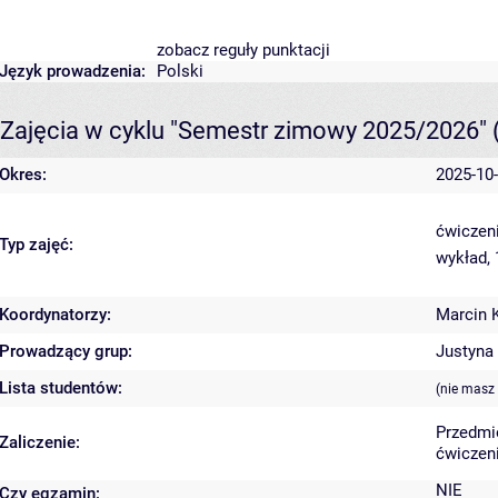
zobacz reguły punktacji
Język prowadzenia:
Polski
Zajęcia w cyklu "Semestr zimowy 2025/2026"
Okres:
2025-10-
ćwiczeni
Typ zajęć:
wykład,
Koordynatorzy:
Marcin 
Prowadzący grup:
Justyna
Lista studentów:
(nie masz
Przedmi
Zaliczenie:
ćwiczeni
NIE
Czy egzamin: