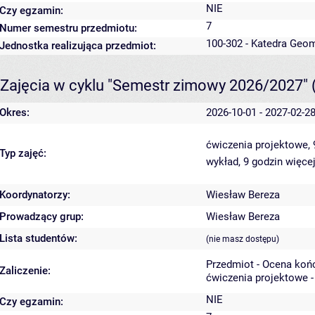
NIE
Czy egzamin:
7
Numer semestru przedmiotu:
100-302 - Katedra Geo
Jednostka realizująca przedmiot:
Zajęcia w cyklu "Semestr zimowy 2026/2027"
Okres:
2026-10-01 - 2027-02-2
ćwiczenia projektowe,
Typ zajęć:
wykład, 9 godzin
więcej
Koordynatorzy:
Wiesław Bereza
Prowadzący grup:
Wiesław Bereza
Lista studentów:
(nie masz dostępu)
Przedmiot - Ocena koń
Zaliczenie:
ćwiczenia projektowe -
NIE
Czy egzamin: