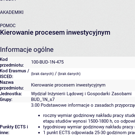
AKADEMIKI
POMOC
Kierowanie procesem inwestycyjnym
Informacje ogólne
Kod
100-BUD-1N-475
przedmiotu:
Kod Erasmus /
/
(brak danych)
(brak danych)
ISCED:
Nazwa
Kierowanie procesem inwestycyjnym
przedmiotu:
Jednostka:
Wydział Inżynierii Lądowej i Gospodarki Zasobami
Grupy:
BUD_1N_s7
3.00
Podstawowe informacje o zasadach przyporz
roczny wymiar godzinowy nakładu pracy stude
etapu studiów wynosi 1500-1800 h, co odpow
Punkty ECTS i
tygodniowy wymiar godzinowy nakładu pracy 
inne:
1 punkt ECTS odpowiada 25-30 godzinom pracy