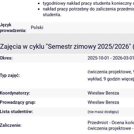
tygodniowy nakład pracy studenta konieczny 
nakład pracy potrzebny do zaliczenia przedm
studenta.
Język
Polski
prowadzenia:
Zajęcia w cyklu "Semestr zimowy 2025/2026"
Okres:
2025-10-01 - 2026-03-0
ćwiczenia projektowe,
Typ zajęć:
wykład, 9 godzin
więcej
Koordynatorzy:
Wiesław Bereza
Prowadzący grup:
Wiesław Bereza
Lista studentów:
(nie masz dostępu)
Przedmiot - Ocena koń
Zaliczenie:
ćwiczenia projektowe -