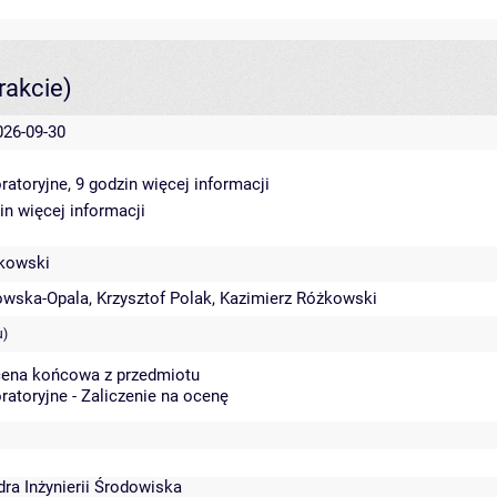
rakcie)
026-09-30
ratoryjne, 9 godzin
więcej informacji
zin
więcej informacji
żkowski
owska-Opala
,
Krzysztof Polak
,
Kazimierz Różkowski
u)
cena końcowa z przedmiotu
ratoryjne - Zaliczenie na ocenę
dra Inżynierii Środowiska