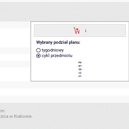
Wybrany podział planu:
tygodniowy
cykl przedmiotu
PN
WT
ŚR
CZ
PT
im.
szica w Krakowie.