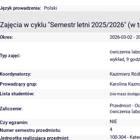
Język prowadzenia:
Polski
Zajęcia w cyklu "Semestr letni 2025/2026"
(w t
Okres:
2026-03-02 - 2
ćwiczenia labo
Typ zajęć:
wykład, 9 god
Koordynatorzy:
Kazimierz Ró
Prowadzący grup:
Karolina Kazn
Lista studentów:
(nie masz dostęp
Przedmiot - O
Zaliczenie:
ćwiczenia labo
NIE
Czy egzamin:
4
Numer semestru przedmiotu:
100-304 - Kate
Jednostka realizująca przedmiot: