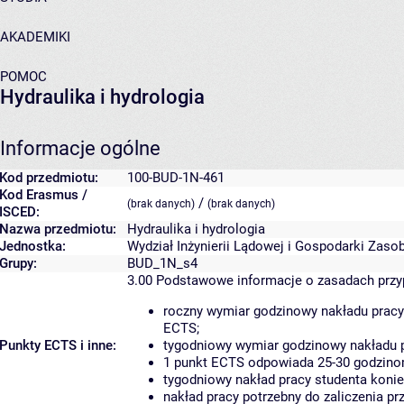
AKADEMIKI
POMOC
Hydraulika i hydrologia
Informacje ogólne
Kod przedmiotu:
100-BUD-1N-461
Kod Erasmus /
/
(brak danych)
(brak danych)
ISCED:
Nazwa przedmiotu:
Hydraulika i hydrologia
Jednostka:
Wydział Inżynierii Lądowej i Gospodarki Zaso
Grupy:
BUD_1N_s4
3.00
Podstawowe informacje o zasadach prz
roczny wymiar godzinowy nakładu pracy
ECTS;
Punkty ECTS i inne:
tygodniowy wymiar godzinowy nakładu p
1 punkt ECTS odpowiada 25-30 godzinom
tygodniowy nakład pracy studenta konie
nakład pracy potrzebny do zaliczenia p