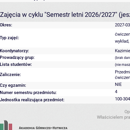
Zajęcia w cyklu "Semestr letni 2026/2027"
(je
Okres:
2027-03
ćwiczen
Typ zajęć:
wykład,
Koordynatorzy:
Kazimi
Prowadzący grup:
(brak dan
Lista studentów:
(nie masz
Przedmi
Zaliczenie:
ćwiczen
NIE
Czy egzamin:
4
Numer semestru przedmiotu:
100-304
Jednostka realizująca przedmiot:
Op
Właścicielem pra