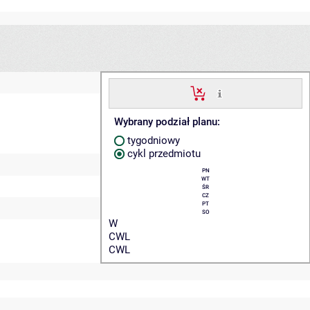
Wybrany podział planu:
tygodniowy
cykl przedmiotu
PN
WT
ŚR
CZ
PT
SO
W
CWL
CWL