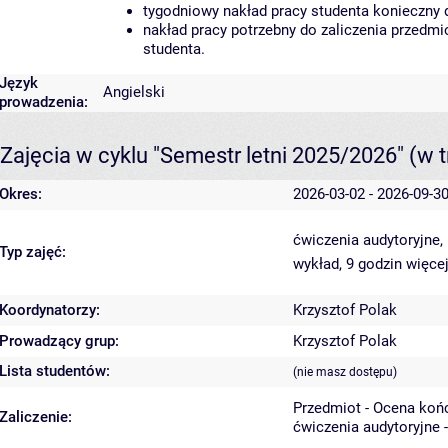
tygodniowy nakład pracy studenta konieczny 
nakład pracy potrzebny do zaliczenia przedm
studenta.
Język
Angielski
prowadzenia:
Zajęcia w cyklu "Semestr letni 2025/2026"
(w t
Okres:
2026-03-02 - 2026-09-3
ćwiczenia audytoryjne,
Typ zajęć:
wykład, 9 godzin
więcej
Koordynatorzy:
Krzysztof Polak
Prowadzący grup:
Krzysztof Polak
Lista studentów:
(nie masz dostępu)
Przedmiot - Ocena koń
Zaliczenie:
ćwiczenia audytoryjne 