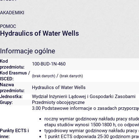
AKADEMIKI
POMOC
Hydraulics of Water Wells
Informacje ogólne
Kod
100-BUD-1N-460
przedmiotu:
Kod Erasmus /
/
(brak danych)
(brak danych)
ISCED:
Nazwa
Hydraulics of Water Wells
przedmiotu:
Jednostka:
Wydział Inżynierii Lądowej i Gospodarki Zasobami
Grupy:
Przedmioty obcojęzyczne
3.00
Podstawowe informacje o zasadach przyporz
roczny wymiar godzinowy nakładu pracy stude
etapu studiów wynosi 1500-1800 h, co odpow
Punkty ECTS i
tygodniowy wymiar godzinowy nakładu pracy 
inne:
1 punkt ECTS odpowiada 25-30 godzinom pracy