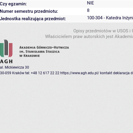
NIE
Czy egzamin:
8
Numer semestru przedmiotu:
100-304 - Katedra Inżyn
Jednostka realizująca przedmiot:
Opisy przedmiotów w USOS i
Właścicielem praw autorskich jest Akademia
al. Mickiewicza 30
30-059 Kraków
tel: +48 12 617 22 22
https://www.agh.edu.pl/
kontakt
deklaracja 