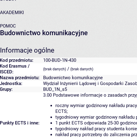
AKADEMIKI
POMOC
Budownictwo komunikacyjne
Informacje ogólne
Kod przedmiotu:
100-BUD-1N-430
Kod Erasmus /
/
(brak danych)
(brak danych)
ISCED:
Nazwa przedmiotu:
Budownictwo komunikacyjne
Jednostka:
Wydział Inżynierii Lądowej i Gospodarki Zaso
Grupy:
BUD_1N_s5
3.00
Podstawowe informacje o zasadach prz
roczny wymiar godzinowy nakładu pracy
ECTS;
tygodniowy wymiar godzinowy nakładu p
Punkty ECTS i inne:
1 punkt ECTS odpowiada 25-30 godzinom
tygodniowy nakład pracy studenta konie
nakład pracy potrzebny do zaliczenia p