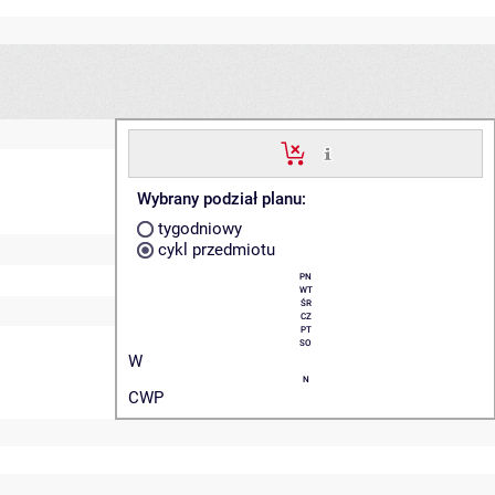
Wybrany podział planu:
tygodniowy
cykl przedmiotu
PN
WT
ŚR
CZ
PT
SO
W
N
CWP