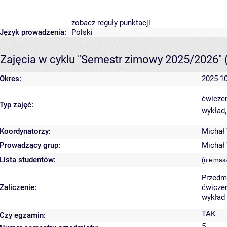
zobacz reguły punktacji
Język prowadzenia:
Polski
Zajęcia w cyklu "Semestr zimowy 2025/2026"
Okres:
2025-10
ćwiczen
Typ zajęć:
wykład,
Koordynatorzy:
Michał
Prowadzący grup:
Michał
Lista studentów:
(nie mas
Przedm
Zaliczenie:
ćwiczen
wykład
TAK
Czy egzamin:
5