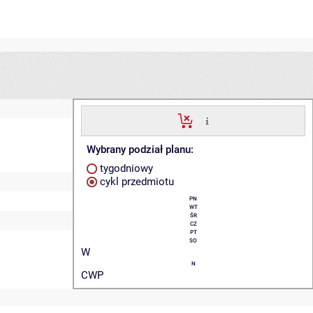
Wybrany podział planu:
tygodniowy
cykl przedmiotu
PN
WT
ŚR
CZ
PT
SO
W
N
CWP