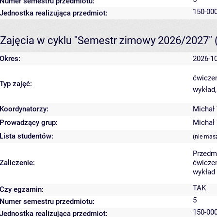
Numer semestru przedmiotu:
150-000
Jednostka realizująca przedmiot:
Zajęcia w cyklu "Semestr zimowy 2026/2027"
Okres:
2026-10
ćwiczen
Typ zajęć:
wykład,
Koordynatorzy:
Michał
Prowadzący grup:
Michał
Lista studentów:
(nie mas
Przedm
Zaliczenie:
ćwiczen
wykład
TAK
Czy egzamin:
5
Numer semestru przedmiotu:
150-000
Jednostka realizująca przedmiot: