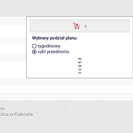
Wybrany podział planu:
tygodniowy
cykl przedmiotu
PN
WT
ŚR
CZ
PT
im.
szica w Krakowie.