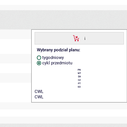
Wybrany podział planu:
tygodniowy
cykl przedmiotu
PN
WT
ŚR
CZ
PT
SO
CWL
CWL