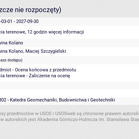
szcze nie rozpoczęty)
-03-01 - 2027-09-30
cia terenowe, 12 godzin
więcej informacji
ina Kolano
ina Kolano
,
Maciej Szczygielski
masz dostępu)
dmiot - Ocena końcowa z przedmiotu
cia terenowe - Zaliczenie na ocenę
302 - Katedra Geomechaniki, Budownictwa i Geotechniki
isy przedmiotów w USOS i USOSweb są chronione prawem autorsk
w autorskich jest Akademia Górniczo-Hutnicza im. Stanisława Sta