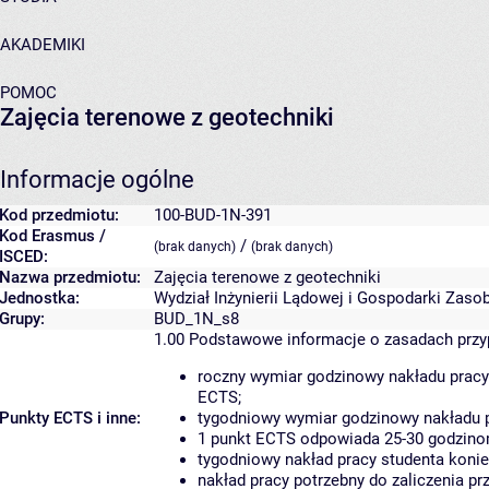
AKADEMIKI
POMOC
Zajęcia terenowe z geotechniki
Informacje ogólne
Kod przedmiotu:
100-BUD-1N-391
Kod Erasmus /
/
(brak danych)
(brak danych)
ISCED:
Nazwa przedmiotu:
Zajęcia terenowe z geotechniki
Jednostka:
Wydział Inżynierii Lądowej i Gospodarki Zaso
Grupy:
BUD_1N_s8
1.00
Podstawowe informacje o zasadach prz
roczny wymiar godzinowy nakładu pracy
ECTS;
Punkty ECTS i inne:
tygodniowy wymiar godzinowy nakładu p
1 punkt ECTS odpowiada 25-30 godzinom
tygodniowy nakład pracy studenta konie
nakład pracy potrzebny do zaliczenia p