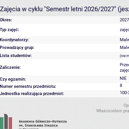
Zajęcia w cyklu "Semestr letni 2026/2027"
(je
Okres:
2027
Typ zajęć:
zaję
Koordynatorzy:
Malw
Prowadzący grup:
Malw
Lista studentów:
(nie 
Prze
Zaliczenie:
zaję
NIE
Czy egzamin:
8
Numer semestru przedmiotu:
100-
Jednostka realizująca przedmiot:
Op
Właścicielem pra