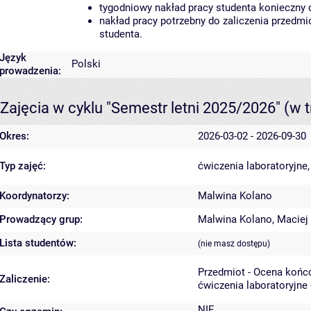
tygodniowy nakład pracy studenta konieczny 
nakład pracy potrzebny do zaliczenia przedm
studenta.
Język
Polski
prowadzenia:
Zajęcia w cyklu "Semestr letni 2025/2026"
(w t
Okres:
2026-03-02 - 2026-09-30
Typ zajęć:
ćwiczenia laboratoryjne
Koordynatorzy:
Malwina Kolano
Prowadzący grup:
Malwina Kolano
,
Maciej 
Lista studentów:
(nie masz dostępu)
Przedmiot - Ocena końc
Zaliczenie:
ćwiczenia laboratoryjne 
NIE