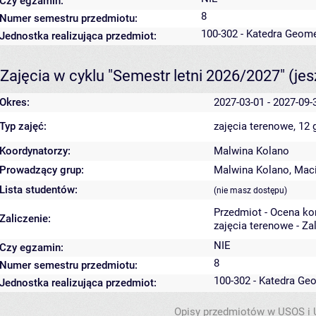
Czy egzamin:
8
Numer semestru przedmiotu:
100-302 - Katedra Geome
Jednostka realizująca przedmiot:
Zajęcia w cyklu "Semestr letni 2026/2027"
(je
Okres:
2027-03-01 - 2027-09-
Typ zajęć:
zajęcia terenowe, 12
Koordynatorzy:
Malwina Kolano
Prowadzący grup:
Malwina Kolano
,
Maci
Lista studentów:
(nie masz dostępu)
Przedmiot - Ocena k
Zaliczenie:
zajęcia terenowe - Za
NIE
Czy egzamin:
8
Numer semestru przedmiotu:
100-302 - Katedra Ge
Jednostka realizująca przedmiot:
Opisy przedmiotów w USOS i