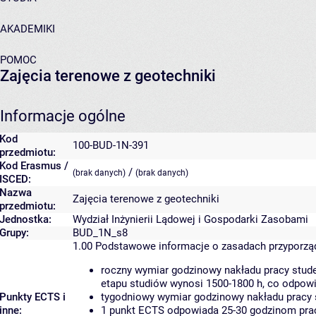
AKADEMIKI
POMOC
Zajęcia terenowe z geotechniki
Informacje ogólne
Kod
100-BUD-1N-391
przedmiotu:
Kod Erasmus /
/
(brak danych)
(brak danych)
ISCED:
Nazwa
Zajęcia terenowe z geotechniki
przedmiotu:
Jednostka:
Wydział Inżynierii Lądowej i Gospodarki Zasobami
Grupy:
BUD_1N_s8
1.00
Podstawowe informacje o zasadach przyporz
roczny wymiar godzinowy nakładu pracy stude
etapu studiów wynosi 1500-1800 h, co odpow
Punkty ECTS i
tygodniowy wymiar godzinowy nakładu pracy 
inne:
1 punkt ECTS odpowiada 25-30 godzinom pracy