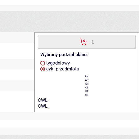
Wybrany podział planu:
tygodniowy
cykl przedmiotu
PN
WT
ŚR
CZ
PT
SO
CWL
CWL