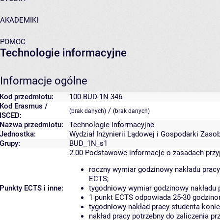
AKADEMIKI
POMOC
Technologie informacyjne
Informacje ogólne
Kod przedmiotu:
100-BUD-1N-346
Kod Erasmus /
/
(brak danych)
(brak danych)
ISCED:
Nazwa przedmiotu:
Technologie informacyjne
Jednostka:
Wydział Inżynierii Lądowej i Gospodarki Zaso
Grupy:
BUD_1N_s1
2.00
Podstawowe informacje o zasadach prz
roczny wymiar godzinowy nakładu pracy
ECTS;
Punkty ECTS i inne:
tygodniowy wymiar godzinowy nakładu p
1 punkt ECTS odpowiada 25-30 godzinom
tygodniowy nakład pracy studenta konie
nakład pracy potrzebny do zaliczenia p