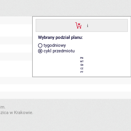
Wybrany podział planu:
tygodniowy
cykl przedmiotu
PN
WT
ŚR
CZ
PT
im.
szica w Krakowie.