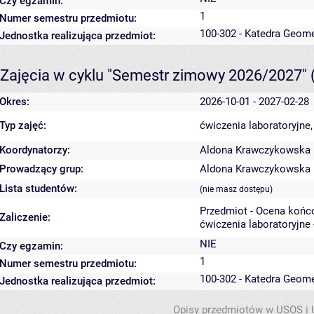
Czy egzamin:
1
Numer semestru przedmiotu:
100-302 - Katedra Geome
Jednostka realizująca przedmiot:
Zajęcia w cyklu "Semestr zimowy 2026/2027"
Okres:
2026-10-01 - 2027-02-28
Typ zajęć:
ćwiczenia laboratoryjne
Koordynatorzy:
Aldona Krawczykowska
Prowadzący grup:
Aldona Krawczykowska
Lista studentów:
(nie masz dostępu)
Przedmiot - Ocena końc
Zaliczenie:
ćwiczenia laboratoryjne 
NIE
Czy egzamin:
1
Numer semestru przedmiotu:
100-302 - Katedra Geome
Jednostka realizująca przedmiot:
Opisy przedmiotów w USOS i