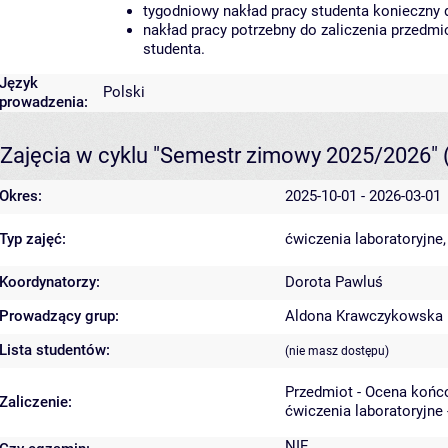
tygodniowy nakład pracy studenta konieczny 
nakład pracy potrzebny do zaliczenia przedm
studenta.
Język
Polski
prowadzenia:
Zajęcia w cyklu "Semestr zimowy 2025/2026"
Okres:
2025-10-01 - 2026-03-01
Typ zajęć:
ćwiczenia laboratoryjne
Koordynatorzy:
Dorota Pawluś
Prowadzący grup:
Aldona Krawczykowska
Lista studentów:
(nie masz dostępu)
Przedmiot - Ocena końc
Zaliczenie:
ćwiczenia laboratoryjne 
NIE