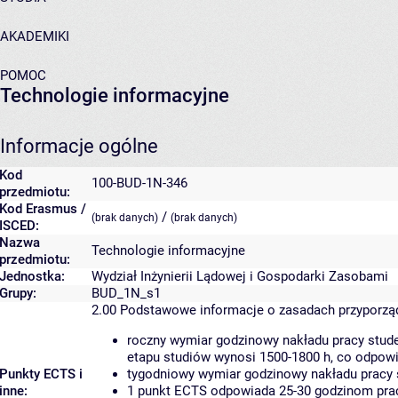
AKADEMIKI
POMOC
Technologie informacyjne
Informacje ogólne
Kod
100-BUD-1N-346
przedmiotu:
Kod Erasmus /
/
(brak danych)
(brak danych)
ISCED:
Nazwa
Technologie informacyjne
przedmiotu:
Jednostka:
Wydział Inżynierii Lądowej i Gospodarki Zasobami
Grupy:
BUD_1N_s1
2.00
Podstawowe informacje o zasadach przyporz
roczny wymiar godzinowy nakładu pracy stude
etapu studiów wynosi 1500-1800 h, co odpow
Punkty ECTS i
tygodniowy wymiar godzinowy nakładu pracy 
inne:
1 punkt ECTS odpowiada 25-30 godzinom pracy